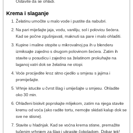
Ostavite da se ohladi.
Krema i slaganje
Želatinu umočite u malo vode i pustite da nabubri.
Na pari miješajte jaja, vodu, vaniliju, sol i polovicu šećera.
Kad se počne zgušnjavati, maknuti sa pare i malo ohladiti.
Kupine i maline otopite u mikrovalnoj pa ih u blenderu
izmiksajte zajedno s drugom polovinom šećera. Zatim ih
stavite u posudicu i zajedno sa želatinom prokuhajte na
laganoj vatri dok se želatina ne otopi.
Voće procijedite kroz sitno cjedilo u smjesu s jajima i
promiješajte.
Vrhnje istucite u čvrst šlag i umiješajte u smjesu. Ohladite
oko 30 min.
Ohlađeni biskvit poprskajte mlijekom, zatim na njega stavite
kremu od voća (ako radite tortu, nemojte skidati kalup dok se
sve ne stisne).
Stavite u hladnjak. Kad se voćna krema stisne, premažite
tučenim vrhnjem za šlag i ukrasite čokoladom. Dobar tek!