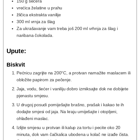
150
g
šećera
vrećica želatine u prahu
žličica ekstrakta vanilije
300
ml
vrnja za šlag
Za ukrašavanje vam treba još 200 ml vrhnja za šlag i
naribana čokolada.
Upute:
Biskvit
Pećnicu zagrijte na 200°C, a protvan namažite maslacem ili
obložite papirom za pečenje.
Jaja, vodu, šećer i vaniliju dobro izmiksajte dok ne dobijete
pjenastu smjesu.
U drugoj posudi pomiješajte brašno, prašak i kakao te ih
dodajte smjesi od jaja. Na kraju umiješajte i otopljeni,
ohlađeni maslac.
Izlijte smjesu u protvan ili kalup za tortu i pecite oko 20
minuta, dok vam čačkalica ubodena u kolač ne izađe čista.