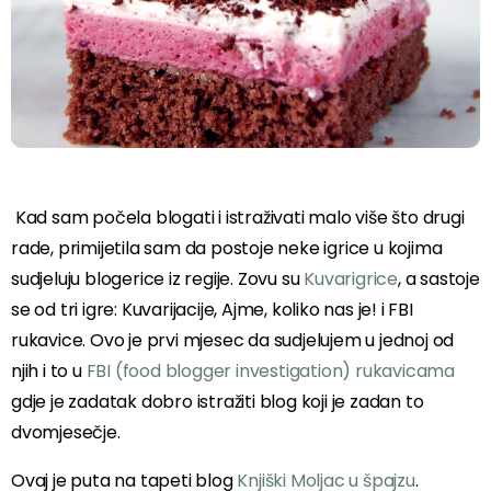
Kad sam počela blogati i istraživati malo više što drugi
rade, primijetila sam da postoje neke igrice u kojima
sudjeluju blogerice iz regije. Zovu su
Kuvarigrice
, a sastoje
se od tri igre: Kuvarijacije, Ajme, koliko nas je! i FBI
rukavice. Ovo je prvi mjesec da sudjelujem u jednoj od
njih i to u
FBI (food blogger investigation) rukavicama
gdje je zadatak dobro istražiti blog koji je zadan to
dvomjesečje.
Ovaj je puta na tapeti blog
Knjiški Moljac u špajzu
.