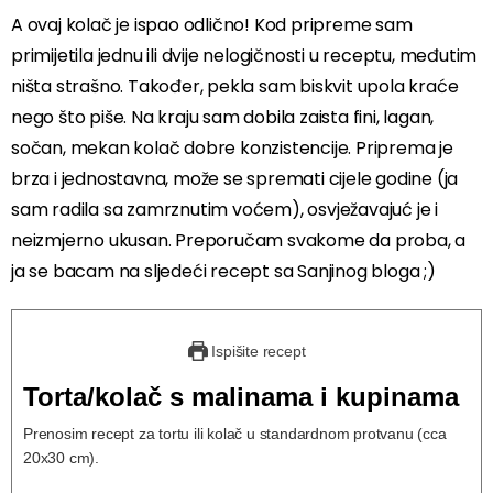
A ovaj kolač je ispao odlično! Kod pripreme sam
primijetila jednu ili dvije nelogičnosti u receptu, međutim
ništa strašno. Također, pekla sam biskvit upola kraće
nego što piše. Na kraju sam dobila zaista fini, lagan,
sočan, mekan kolač dobre konzistencije. Priprema je
brza i jednostavna, može se spremati cijele godine (ja
sam radila sa zamrznutim voćem), osvježavajuć je i
neizmjerno ukusan. Preporučam svakome da proba, a
ja se bacam na sljedeći recept sa Sanjinog bloga ;)
Ispišite recept
Torta/kolač s malinama i kupinama
Prenosim recept za tortu ili kolač u standardnom protvanu (cca
20x30 cm).