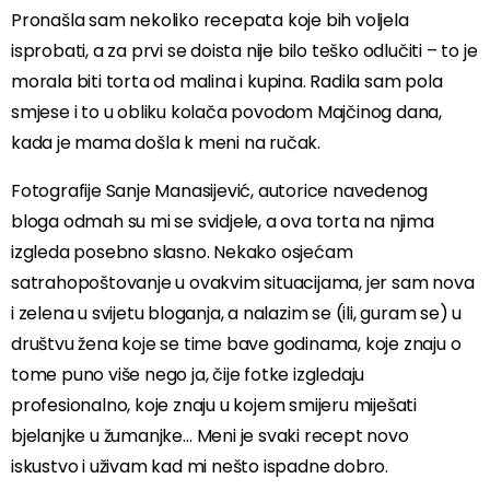
Pronašla sam nekoliko recepata koje bih voljela
isprobati, a za prvi se doista nije bilo teško odlučiti – to je
morala biti torta od malina i kupina. Radila sam pola
smjese i to u obliku kolača povodom Majčinog dana,
kada je mama došla k meni na ručak.
Fotografije Sanje Manasijević, autorice navedenog
bloga odmah su mi se svidjele, a ova torta na njima
izgleda posebno slasno. Nekako osjećam
satrahopoštovanje u ovakvim situacijama, jer sam nova
i zelena u svijetu bloganja, a nalazim se (ili, guram se) u
društvu žena koje se time bave godinama, koje znaju o
tome puno više nego ja, čije fotke izgledaju
profesionalno, koje znaju u kojem smijeru miješati
bjelanjke u žumanjke… Meni je svaki recept novo
iskustvo i uživam kad mi nešto ispadne dobro.