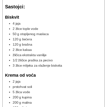
Sastojci:
Biskvit
4
jaja
2
žlice tople vode
50
g
otopljenog maslaca
120
g
šećera
120
g
brašna
2
žlice kakaa
žličica ekstrakta vanilije
1/2
žličice praška za pecivo
3
žlice mlijeka za vlaženje biskvita
Krema od voća
2
jaja
prstohvat soli
5
žlica vode
200
g
kupina
200
g
malina