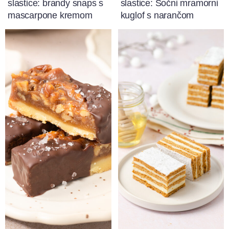
slastice: brandy snaps s
slastice: Sočni mramorni
mascarpone kremom
kuglof s narančom