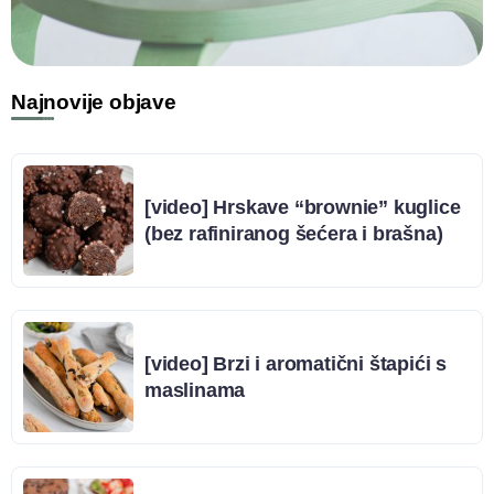
Najnovije objave
[video] Hrskave “brownie” kuglice
(bez rafiniranog šećera i brašna)
[video] Brzi i aromatični štapići s
maslinama