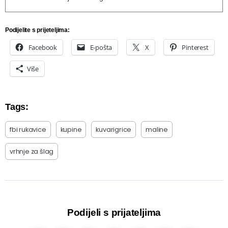
Podijelite s prijeteljima:
Facebook
E-pošta
X
Pinterest
Više
Tags:
fbi rukavice
kupine
kuvarigrice
maline
vrhnje za šlag
Podijeli s prijateljima