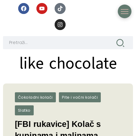
like chocolate
like chocolate
Čokoladni kolači
Pite i voćni kolači
Slatko
[FBI rukavice] Kolač s
kupinama i malinama