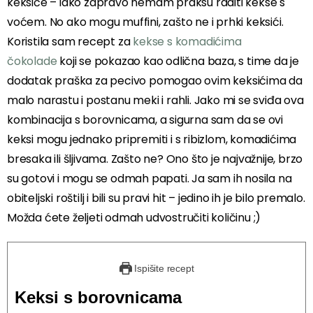
keksiće – iako zapravo nemam praksu raditi kekse s
voćem. No ako mogu muffini, zašto ne i prhki keksići.
Koristila sam recept za
kekse s komadićima
čokolade
koji se pokazao kao odlična baza, s time da je
dodatak praška za pecivo pomogao ovim keksićima da
malo narastu i postanu meki i rahli. Jako mi se sviđa ova
kombinacija s borovnicama, a sigurna sam da se ovi
keksi mogu jednako pripremiti i s ribizlom, komadićima
bresaka ili šljivama. Zašto ne? Ono što je najvažnije, brzo
su gotovi i mogu se odmah papati. Ja sam ih nosila na
obiteljski roštilj i bili su pravi hit – jedino ih je bilo premalo.
Možda ćete željeti odmah udvostručiti količinu ;)
Ispišite recept
Keksi s borovnicama