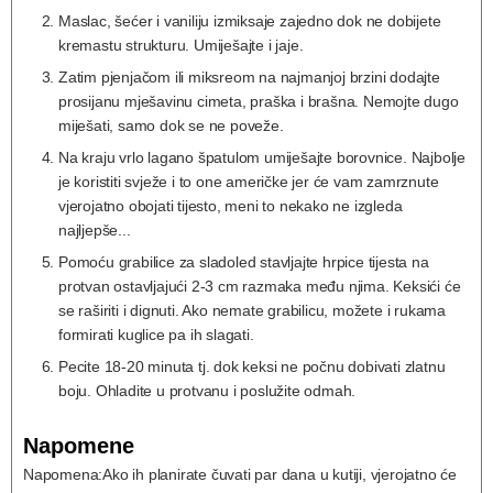
Maslac, šećer i vaniliju izmiksaje zajedno dok ne dobijete
kremastu strukturu. Umiješajte i jaje.
Zatim pjenjačom ili miksreom na najmanjoj brzini dodajte
prosijanu mješavinu cimeta, praška i brašna. Nemojte dugo
miješati, samo dok se ne poveže.
Na kraju vrlo lagano špatulom umiješajte borovnice. Najbolje
je koristiti svježe i to one američke jer će vam zamrznute
vjerojatno obojati tijesto, meni to nekako ne izgleda
najljepše...
Pomoću grabilice za sladoled stavljajte hrpice tijesta na
protvan ostavljajući 2-3 cm razmaka među njima. Keksići će
se raširiti i dignuti. Ako nemate grabilicu, možete i rukama
formirati kuglice pa ih slagati.
Pecite 18-20 minuta tj. dok keksi ne počnu dobivati zlatnu
boju. Ohladite u protvanu i poslužite odmah.
Napomene
Napomena:
Ako ih planirate čuvati par dana u kutiji, vjerojatno će