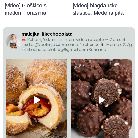
[video] Ploškice s
[video] blagdanske
medom i orasima
slastice: Medena pita
matejka_likechocolate
Kuham, fotkam i snimam video recepte
🗝 Content
studio @koohinja
Autorica 4 kuharice
Mama x 2, Zg
likechocolateblog@gmail.com
Kuharice: