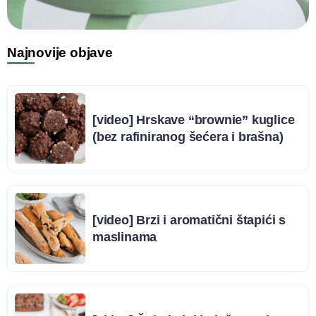
Najnovije objave
[video] Hrskave “brownie” kuglice
(bez rafiniranog šećera i brašna)
[video] Brzi i aromatični štapići s
maslinama