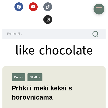
like chocolate
like chocolate
Keksi
Slatko
Prhki i meki keksi s
borovnicama