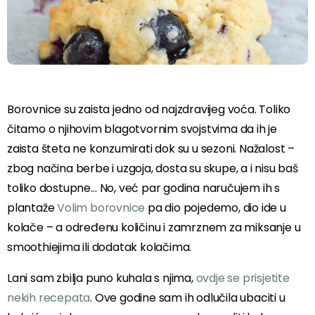
Borovnice su zaista jedno od najzdravijeg voća. Toliko
čitamo o njihovim blagotvornim svojstvima da ih je
zaista šteta ne konzumirati dok su u sezoni. Nažalost –
zbog načina berbe i uzgoja, dosta su skupe, a i nisu baš
toliko dostupne… No, već par godina naručujem ih s
plantaže
Volim borovnice
pa dio pojedemo, dio ide u
kolače – a određenu količinu i zamrznem za miksanje u
smoothiejima ili dodatak kolačima.
Lani sam zbilja puno kuhala s njima,
ovdje se prisjetite
nekih recepata
. Ove godine sam ih odlučila ubaciti u