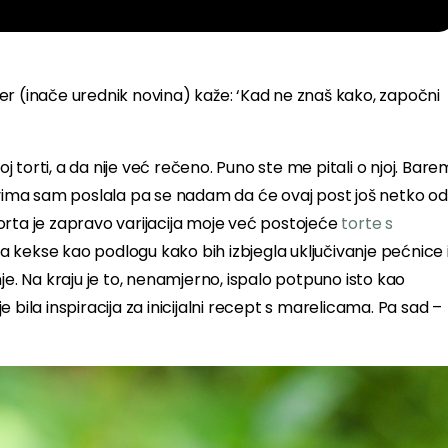
er (inače urednik novina) kaže: ‘Kad ne znaš kako, započni
oj torti, a da nije već rečeno. Puno ste me pitali o njoj. Bare
 svima sam poslala pa se nadam da će ovaj post još netko od
 Torta je zapravo varijacija moje već postojeće
torte s
a kekse kao podlogu kako bih izbjegla uključivanje pećnice 
je. Na kraju je to, nenamjerno, ispalo potpuno isto kao
je bila inspiracija za inicijalni recept s marelicama. Pa sad –