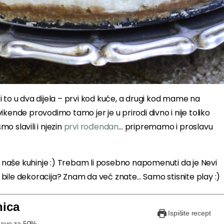
 to u dva dijela – prvi kod kuće, a drugi kod mame na
vikende provodimo tamo jer je u prirodi divno i nije toliko
 slavili i njezin
prvi rođendan
… pripremamo i proslavu
 u naše kuhinje :) Trebam li posebno napomenuti da je Nevi
su bile dekoracija? Znam da već znate… Samo stisnite play :)
nica
Ispišite recept
e sve za 50%