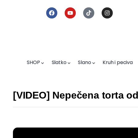
SHOP
SHOP
Slatko
Slatko
Slano
Slano
Kruh i peciva
Kruh i peciva
[VIDEO] Nepečena torta od