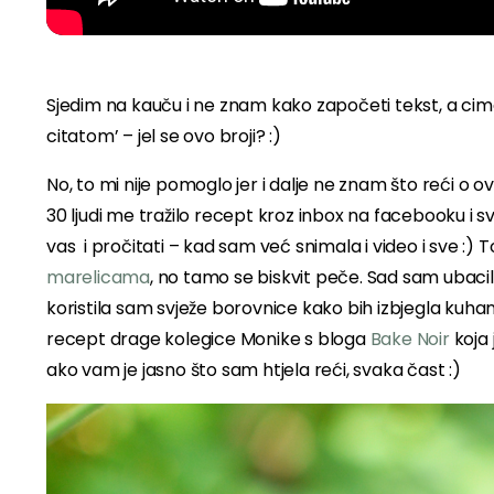
Sjedim na kauču i ne znam kako započeti tekst, a cim
citatom’ – jel se ovo broji? :)
No, to mi nije pomoglo jer i dalje ne znam što reći o ov
30 ljudi me tražilo recept kroz inbox na facebooku i
vas i pročitati – kad sam već snimala i video i sve :)
marelicama
, no tamo se biskvit peče. Sad sam ubacil
koristila sam svježe borovnice kako bih izbjegla kuhan
recept drage kolegice Monike s bloga
Bake Noir
koja 
ako vam je jasno što sam htjela reći, svaka čast :)