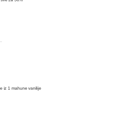
..
nke iz 1 mahune vanilije