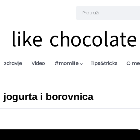
like chocolate
like chocolate
zdravije
zdravije
Video
Video
#momlife
#momlife
Tips&tricks
Tips&tricks
O me
O me
 jogurta i borovnica