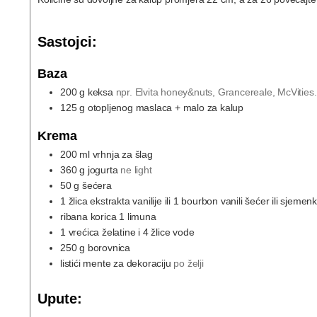
Sastojci:
Baza
200
g
keksa
npr. Elvita honey&nuts, Grancereale, McVities.
125
g
otopljenog maslaca + malo za kalup
Krema
200
ml
vrhnja za šlag
360
g
jogurta
ne light
50
g
šećera
1
žlica ekstrakta vanilije ili 1 bourbon vanili šećer ili sjeme
ribana korica 1 limuna
1
vrećica želatine i 4 žlice vode
250
g
borovnica
listići mente za dekoraciju
po želji
Upute: