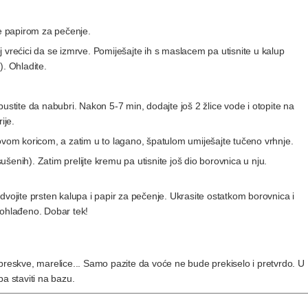
te papirom za pečenje.
noj vrećici da se izmrve. Pomiješajte ih s maslacem pa utisnite u kalup
). Ohladite.
a pustite da nabubri. Nakon 5-7 min, dodajte još 2 žlice vode i otopite na
ije.
novom koricom, a zatim u to lagano, špatulom umiješajte tučeno vrhnje.
šenih). Zatim prelijte kremu pa utisnite još dio borovnica u nju.
dvojite prsten kalupa i papir za pečenje. Ukrasite ostatkom borovnica i
k ohlađeno. Dobar tek!
reskve, marelice... Samo pazite da voće ne bude prekiselo i pretvrdo. U
a staviti na bazu.