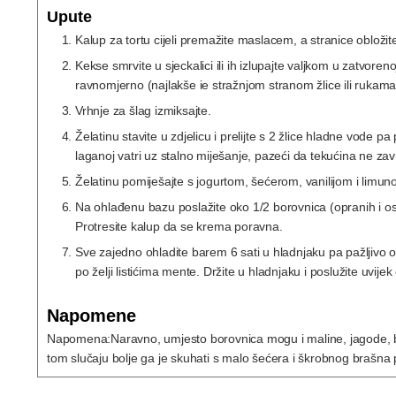
Upute
Kalup za tortu cijeli premažite maslacem, a stranice obloži
Kekse smrvite u sjeckalici ili ih izlupajte valjkom u zatvore
ravnomjerno (najlakše ie stražnjom stranom žlice ili rukama
Vrhnje za šlag izmiksajte.
Želatinu stavite u zdjelicu i prelijte s 2 žlice hladne vode p
laganoj vatri uz stalno miješanje, pazeći da tekućina ne zavr
Želatinu pomiješajte s jogurtom, šećerom, vanilijom i limu
Na ohlađenu bazu poslažite oko 1/2 borovnica (opranih i osu
Protresite kalup da se krema poravna.
Sve zajedno ohladite barem 6 sati u hladnjaku pa pažljivo o
po želji listićima mente. Držite u hladnjaku i poslužite uvije
Napomene
Napomena:
Naravno, umjesto borovnica mogu i maline, jagode, b
tom slučaju bolje ga je skuhati s malo šećera i škrobnog brašna p