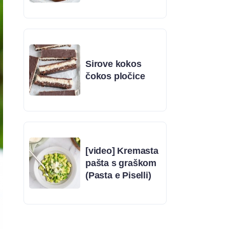
Sirove kokos
čokos pločice
[video] Kremasta
pašta s graškom
(Pasta e Piselli)