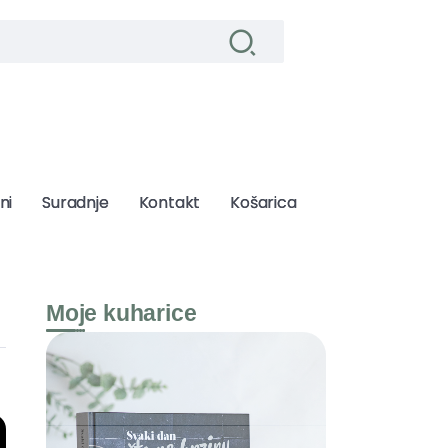
ni
ni
Suradnje
Suradnje
Kontakt
Kontakt
Košarica
Košarica
Moje kuharice