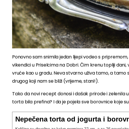
Ponovno sam snimila jedan lijepi vodeo s pripremom, i
vikendici u Priselcima na Dobri. Čim krenu topliji dani, 
vruće kao u gradu. Neva stvarno uživa tamo, a tamo smo
drugog koji nam se bliži (vrijeme, stani!).
Tako da novi recept donosi i dašak prirode i zelenila
torta bila prefina? I da je pojela sve borovnice koje 
Nepečena torta od jogurta i borov
Količine su dovoljne za kalup promjera 22 cm, a za 26 povećajt