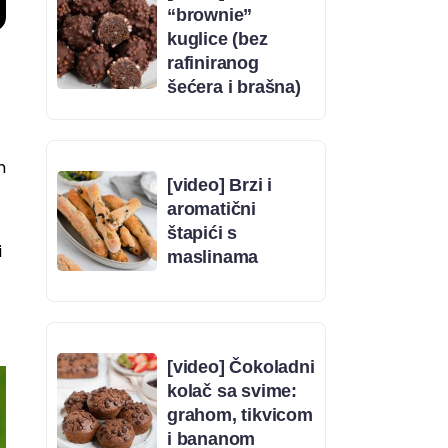
“brownie”
kuglice (bez
rafiniranog
šećera i brašna)
m
[video] Brzi i
aromatični
štapići s
i
maslinama
[video] Čokoladni
kolač sa svime:
grahom, tikvicom
i bananom