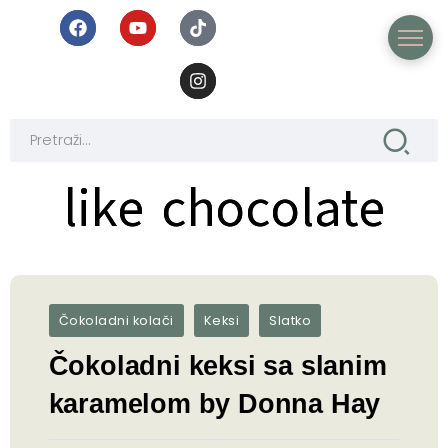
like chocolate
like chocolate
Čokoladni kolači
Keksi
Slatko
Čokoladni keksi sa slanim
karamelom by Donna Hay