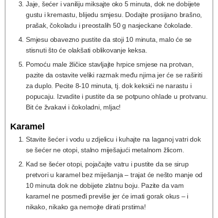
Jaje, šećer i vaniliju miksajte oko 5 minuta, dok ne dobijete
gustu i kremastu, blijedu smjesu. Dodajte prosijano brašno,
prašak, čokoladu i preostalih 50 g nasjeckane čokolade.
Smjesu obavezno pustite da stoji 10 minuta, malo će se
stisnuti što će olakšati oblikovanje keksa.
Pomoću male žličice stavljajte hrpice smjese na protvan,
pazite da ostavite veliki razmak među njima jer će se raširiti
za duplo. Pecite 8-10 minuta, tj. dok keksići ne narastu i
popucaju. Izvadite i pustite da se potpuno ohlade u protvanu.
Bit će žvakavi i čokoladni, mljac!
Karamel
Stavite šećer i vodu u zdjelicu i kuhajte na laganoj vatri dok
se šećer ne otopi, stalno miješajući metalnom žlicom.
Kad se šećer otopi, pojačajte vatru i pustite da se sirup
pretvori u karamel bez miješanja – trajat će nešto manje od
10 minuta dok ne dobijete zlatnu boju. Pazite da vam
karamel ne posmeđi previše jer će imati gorak okus – i
nikako, nikako ga nemojte dirati prstima!