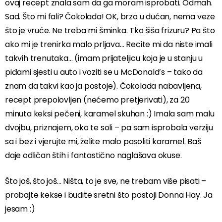
ovaj recept znala sam da ga moram isprobati. Odmah.
Sad. Što mi fali? Čokolada! OK, brzo u dućan, nema veze
što je vruće. Ne treba mi šminka. Tko šiša frizuru? Pa što
ako mi je trenirka malo prljava… Recite mi da niste imali
takvih trenutaka… (imam prijateljicu koja je u stanju u
piđami sjesti u auto i voziti se u McDonald’s – tako da
znam da takvi kao ja postoje). Čokolada nabavljena,
recept prepolovljen (nećemo pretjerivati), za 20
minuta keksi pečeni, karamel skuhan :) Imala sam malu
dvojbu, priznajem, oko te soli – pa sam isprobala verziju
sa i bez i vjerujte mi, želite malo posoliti karamel. Baš
daje odličan štih i fantastično naglašava okuse.
Što još, što još… Ništa, to je sve, ne trebam više pisati –
probajte kekse i budite sretni što postoji Donna Hay. Ja
jesam :)