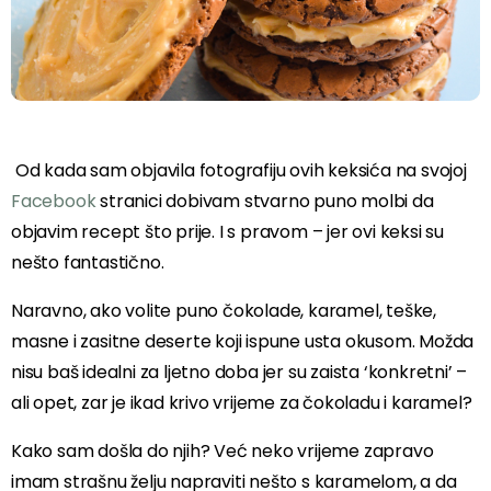
Od kada sam objavila fotografiju ovih keksića na svojoj
Facebook
stranici dobivam stvarno puno molbi da
objavim recept što prije. I s pravom – jer ovi keksi su
nešto fantastično.
Naravno, ako volite puno čokolade, karamel, teške,
masne i zasitne deserte koji ispune usta okusom. Možda
nisu baš idealni za ljetno doba jer su zaista ‘konkretni’ –
ali opet, zar je ikad krivo vrijeme za čokoladu i karamel?
Kako sam došla do njih? Već neko vrijeme zapravo
imam strašnu želju napraviti nešto s karamelom, a da