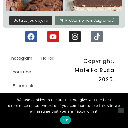
Učitajte još objava
Pratite me na instagramu :)
Instagram
Tik Tok
Copyright,
Matejka Buča
YouTube
2025.
Facebook
Politika kolačića
We use cookies to ensure that we give you the best
experience on our website. If you continue to use this site we
will assume that you are happy with it.
Pravila privatnosti
Ok