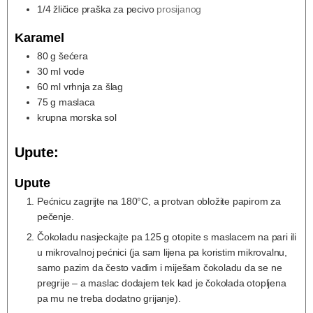
1/4
žličice praška za pecivo
prosijanog
Karamel
80
g
šećera
30
ml
vode
60
ml
vrhnja za šlag
75
g
maslaca
krupna morska sol
Upute:
Upute
Pećnicu zagrijte na 180°C, a protvan obložite papirom za
pečenje.
Čokoladu nasjeckajte pa 125 g otopite s maslacem na pari ili
u mikrovalnoj pećnici (ja sam lijena pa koristim mikrovalnu,
samo pazim da često vadim i miješam čokoladu da se ne
pregrije – a maslac dodajem tek kad je čokolada otopljena
pa mu ne treba dodatno grijanje).