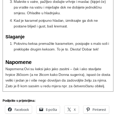
Maknite s vatre, pažljivo dodajte vrhnje i maslac (kipjet će)
pa vratite na vatru i miješajte dok ne dobijete jednoličnu
smjesu. Ohladite u hladnjaku.
Kad je karamel potpuno hladan, izmiksajte ga dok ne
postane blijed i gust, baš kremast.
Slaganje
Polovinu keksa premažite karamelom, posipajte s malo soli i
preklopite drugim keksom. To je to. Divota! Dobar tek!
Napomene
Napomena:
Ovi su keksi jako jako zasitni – čak i ako stavljate
hrpice žličicom (a ne žlicom kako Donna sugerira), ispast će dosta
veliki i jedan je i više nego dovoljan da zadovoljite želju za njima.
Zato je 8 kom sasvim u redu mjera npr. za četveročlanu obitelj.
Podijelite s prijeteljima:
Facebook
E-pošta
X
Pinterest