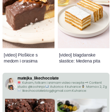
[video] Ploškice s
[video] blagdanske
medom i orasima
slastice: Medena pita
matejka_likechocolate
Kuham, fotkam i snimam video recepte
🗝 Content
studio @koohinja
Autorica 4 kuharice
Mama x 2, Zg
likechocolateblog@gmail.com
Kuharice: