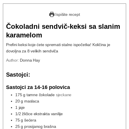
Ispišite recept
Čokoladni sendvič-keksi sa slanim
karamelom
Prefini keksi koje ćete spremati stalno ispočetka! Količina je
dovoljna za 8 velikih sendviča
Author:
Donna Hay
Sastojci:
Sastojci za 14-16 polovica
175
g
tamne čokolade
sjeckane
20
g
maslaca
1
jaje
1/2
žličice ekstrakta vanilije
75
g
šećera
25
g
prosijanog brašna