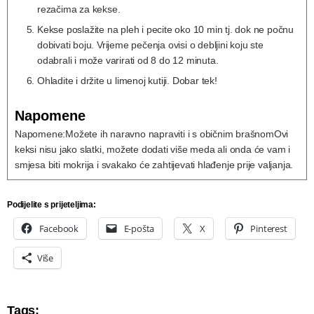
rezačima za kekse.
Kekse poslažite na pleh i pecite oko 10 min tj. dok ne počnu
dobivati boju. Vrijeme pečenja ovisi o debljini koju ste
odabrali i može varirati od 8 do 12 minuta.
Ohladite i držite u limenoj kutiji. Dobar tek!
Napomene
Napomene:
Možete ih naravno napraviti i s običnim brašnom
Ovi
keksi nisu jako slatki, možete dodati više meda ali onda će vam i
smjesa biti mokrija i svakako će zahtijevati hlađenje prije valjanja.
Podijelite s prijeteljima:
Facebook
E-pošta
X
Pinterest
Više
Tags: