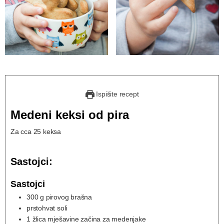
Ispišite recept
Medeni keksi od pira
Za cca 25 keksa
Sastojci:
Sastojci
300
g
pirovog brašna
prstohvat soli
1
žlica mješavine začina za medenjake