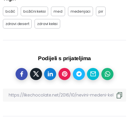
božić
božićni keksi
med
medenjaci
pir
zdravi desert
zdravi keksi
Podijeli s prijateljima