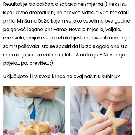
Rezultat je bio odličan, a zabava neizmjerna :) Keksi su
ispali divno aromatični, ne previše slatki, a vrlo mekani i
prhki. Mirišu na Božić kojem se jako veselimo ove godine
pa ga već lagano prizivamo. Neva je mijesila, valjala,
izrezivala, smijala se, okretala tijesto na sve strane… a ja
sam ‘spašavala’ što se spasiti da i brzo slagala ono što
smo uspješno izrezale na pleh… A na kraju – Neva ih je
pojela… pa, previše… :)
Uključujete li i vi svoje klince na ovaj način u kuhinju?