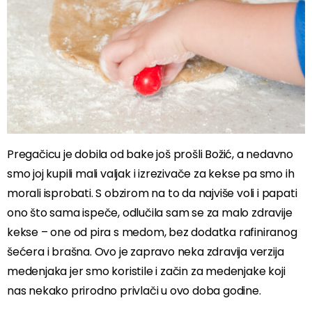
Pregačicu je dobila od bake još prošli Božić, a nedavno
smo joj kupili mali valjak i izrezivače za kekse pa smo ih
morali isprobati. S obzirom na to da najviše voli i papati
ono što sama ispeče, odlučila sam se za malo zdravije
kekse – one od pira s medom, bez dodatka rafiniranog
šećera i brašna. Ovo je zapravo neka zdravija verzija
medenjaka jer smo koristile i začin za medenjake koji
nas nekako prirodno privlači u ovo doba godine.