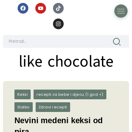
like chocolate
like chocolate
Keksi
recepti za bebe i djecu (1 god +)
Slatko
Zdravi recepti
Nevini medeni keksi od
pira