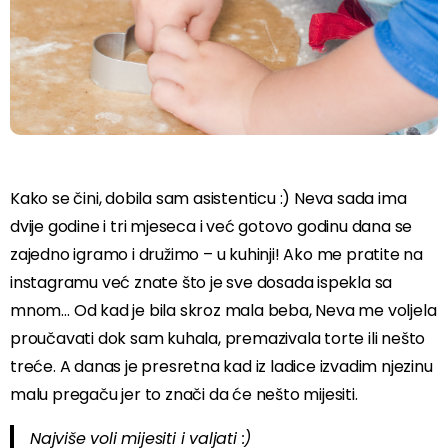
Kako se čini, dobila sam asistenticu :) Neva sada ima
dvije godine i tri mjeseca i već gotovo godinu dana se
zajedno igramo i družimo – u kuhinji! Ako me pratite na
instagramu već znate što je sve dosada ispekla sa
mnom… Od kad je bila skroz mala beba, Neva me voljela
proučavati dok sam kuhala, premazivala torte ili nešto
treće. A danas je presretna kad iz ladice izvadim njezinu
malu pregaču jer to znači da će nešto mijesiti.
Najviše voli mijesiti i valjati :)