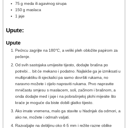
75
g
meda ili agavinog sirupa
150
g
maslaca
1
jaje
Upute:
Upute
Pećncu zagrijte na 180°C, a veliki pleh obložite papirom za
pečenje.
Od svih sastojaka umijesite tijesto, dodajte brašna po
potrebi… bit će mekano i podatno. Najlakše ga je izmiksati u
multipraktiku ili sjeckalici pa samo dovršiti rukama, no
naravno možete i cijelo napraviti rukama. Prvo napravite
mrvičastu smjesu s maslacem, soli, začinom i brašnom, a
onda dodajte med i jaje i na pobrašnjeloj plohi mijesite što
kraće je moguće da biste dobili glatko tijesto.
Ako imate vremena, malo ga stavite u hladnjak da odmori, a
ako ne, možete i odmah valjati.
Razvaljajte na debljinu oko 4-5 mm i režite razne oblike