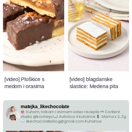
[video] Ploškice s
[video] blagdanske
medom i orasima
slastice: Medena pita
matejka_likechocolate
Kuham, fotkam i snimam video recepte
🗝 Content
studio @koohinja
Autorica 4 kuharice
Mama x 2, Zg
likechocolateblog@gmail.com
Kuharice: