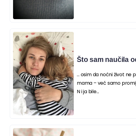
Što sam naučila o
… osim da noćni život ne 
mama – već samo promijen
N i ja bile...