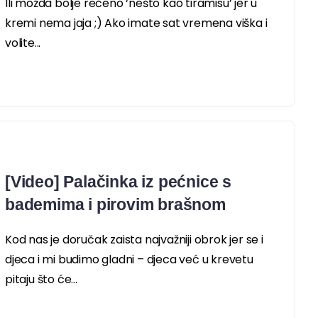
Ili možda bolje rečeno ‘nešto kao tiramisu’ jer u
kremi nema jaja ;) Ako imate sat vremena viška i
volite...
[Video] Palačinka iz pećnice s
bademima i pirovim brašnom
Kod nas je doručak zaista najvažniji obrok jer se i
djeca i mi budimo gladni – djeca već u krevetu
pitaju što će...