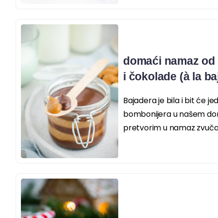
domaći namaz od 
i čokolade (à la b
Bajadera je bila i bit će j
bombonijera u našem domu
pretvorim u namaz zvučala