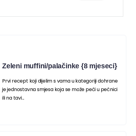
Zeleni muffini/palačinke {8 mjeseci}
Prvi recept koji dijelim s vama u kategoriji dohrane
je jednostavna smjesa koja se može peći u pećnici
ili na tavi...