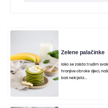
Zelene palačinke
Iako se zaista trudim sva
hranjive obroke djeci, naš
baš neki jelci....