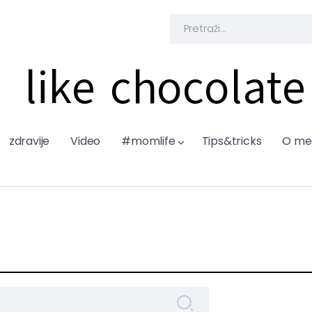
like chocolate
zdravije
Video
#momlife
Tips&tricks
O me