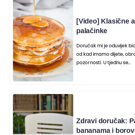
[Video] Klasične 
palačinke
Doručak mi je oduvijek bio
od kad imamo dijete, obr
pozornosti. U tjednu se...
Zdravi doručak: P
bananama i boro