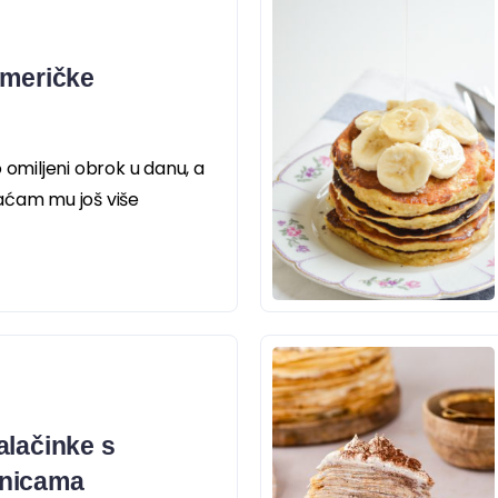
američke
 omiljeni obrok u danu, a
aćam mu još više
alačinke s
vnicama