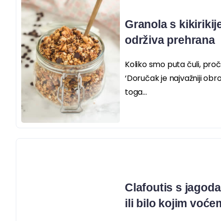
Granola s kikiriki
održiva prehrana
Koliko smo puta čuli, pročita
‘Doručak je najvažniji obr
toga...
Clafoutis s jagod
ili bilo kojim voće