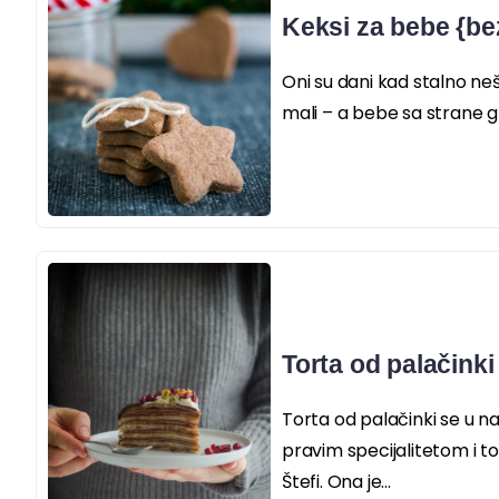
Keksi za bebe {bez
Oni su dani kad stalno nešt
mali – a bebe sa strane g
Torta od palačinki
Torta od palačinki se u na
pravim specijalitetom i to 
Štefi. Ona je...