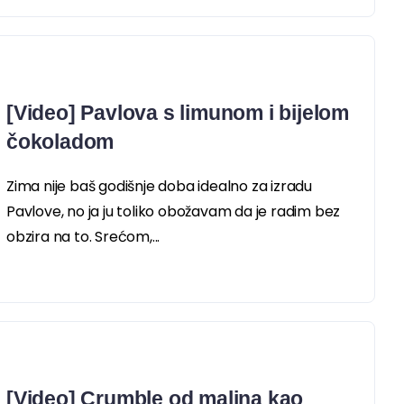
[Video] Pavlova s limunom i bijelom
čokoladom
Zima nije baš godišnje doba idealno za izradu
Pavlove, no ja ju toliko obožavam da je radim bez
obzira na to. Srećom,...
[Video] Crumble od malina kao