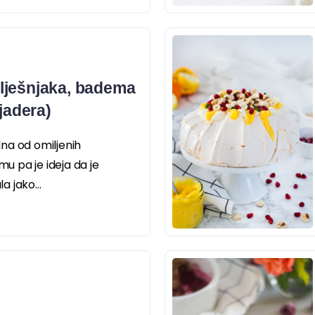
lješnjaka, badema
ajadera)
edna od omiljenih
 pa je ideja da je
 jako...