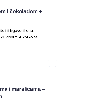
jem i čokoladom +
li ili izgovorili onu:
ok u danu’? A koliko se
ama i marelicama –
m