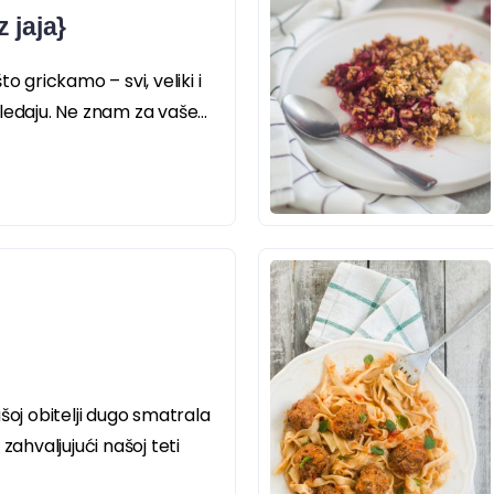
 jaja}
o grickamo – svi, veliki i
ledaju. Ne znam za vaše...
šoj obitelji dugo smatrala
zahvaljujući našoj teti