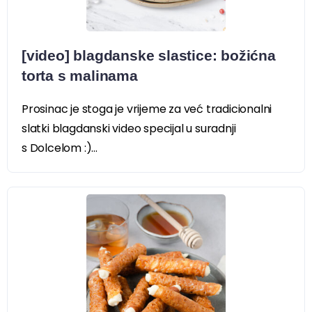
[video] blagdanske slastice: božićna
torta s malinama
Prosinac je stoga je vrijeme za već tradicionalni
slatki blagdanski video specijal u suradnji
s Dolcelom :)...