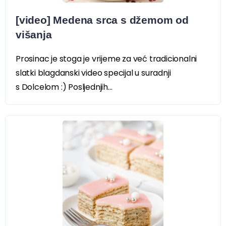
[video] Medena srca s džemom od
višanja
Prosinac je stoga je vrijeme za već tradicionalni
slatki blagdanski video specijal u suradnji
s Dolcelom :) Posljednjih...