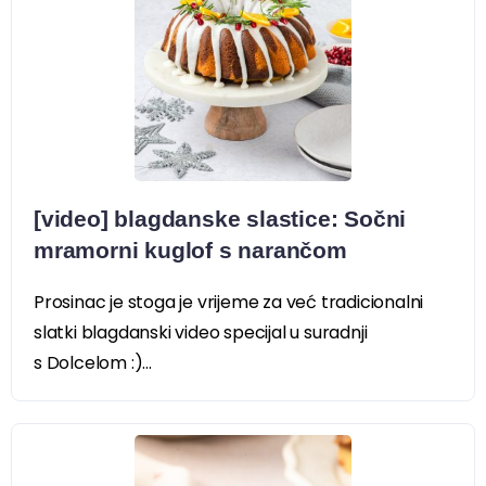
[video] blagdanske slastice: Sočni
mramorni kuglof s narančom
Prosinac je stoga je vrijeme za već tradicionalni
slatki blagdanski video specijal u suradnji
s Dolcelom :)...