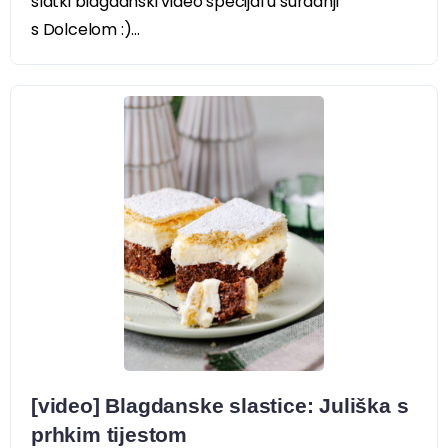
slatki blagdanski video specijal u suradnji
s Dolcelom :)...
[video] Blagdanske slastice: Juliška s
prhkim tijestom