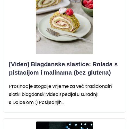
[Video] Blagdanske slastice: Rolada s
pistacijom i malinama (bez glutena)
Prosinac je stoga je vrijeme za već tradicionalni
slatki blagdanski video specijal u suradnji
s Dolcelom :) Posljednjih...