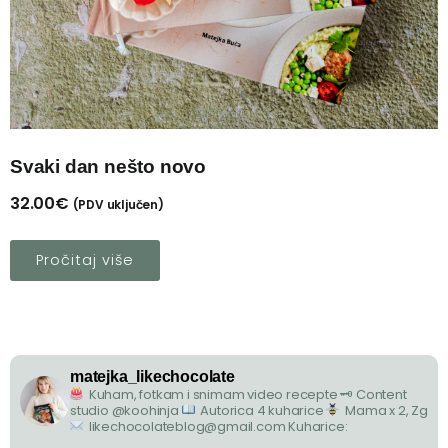
Svaki dan nešto novo
32.00
€
(PDV uključen)
Pročitaj više
matejka_likechocolate
Kuham, fotkam i snimam video recepte
🗝 Content
studio @koohinja
Autorica 4 kuharice
Mama x 2, Zg
likechocolateblog@gmail.com
Kuharice: