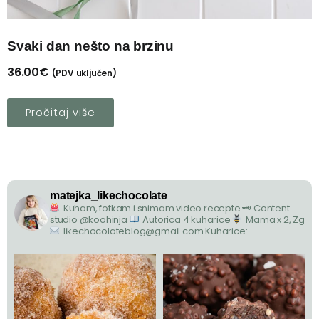
Svaki dan nešto na brzinu
36.00
€
(PDV uključen)
Pročitaj više
matejka_likechocolate
Kuham, fotkam i snimam video recepte
🗝 Content
studio @koohinja
Autorica 4 kuharice
Mama x 2, Zg
likechocolateblog@gmail.com
Kuharice: