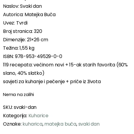
Naslov: Svaki dan
Autorica: Matejka Buča
Uvez: Tvrdi
Broj stranica: 320
Dimenzije: 21×26 cm
Težina: 1,55 kg
ISBN: 978-953-49529-0-0
119 recepata: većinom novi + 15-ak starih favorita (60%
slano, 40% slatko)
savjeti za kuhanje i pečenje + priče iz života
Nema na zalihi
SKU:
svaki-dan
Kategorija:
Kuharice
Oznake:
kuharica
,
matejka buča
,
svaki dan