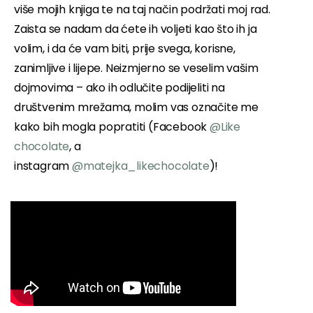
više mojih knjiga te na taj način podržati moj rad.
Zaista se nadam da ćete ih voljeti kao što ih ja
volim, i da će vam biti, prije svega, korisne,
zanimljive i lijepe. Neizmjerno se veselim vašim
dojmovima – ako ih odlučite podijeliti na
društvenim mrežama, molim vas označite me
kako bih mogla popratiti (Facebook
@Like
chocolate
, a
instagram
@matejka_likechocolate
)!