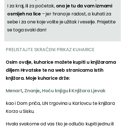
I za kraj, ili za početak,
ona je tu da vam izmami
osmijeh na lice
– jer hrana je radost, a kuhati za
sebe i za one koje volite je užitak i veselje. Prisjetite
se toga svaki dan!
PRELISTAJTE SKRAĆENI PRIKAZ KUHARICE
Osim ovdje, kuharice možete kupiti u knjižarama
diljem Hrvatske te na web stranicama istih
knjižara. Moje kuharice drže:
Menart
,
Znanje
,
Hoću knjigu
i
Knjižara Ljevak
kao i Dom priča, LIN trgovina u Karlovcu te knjižara
Korzo u Sisku.
Hvala svakome od vas tko je odlučio kupiti jednu ili