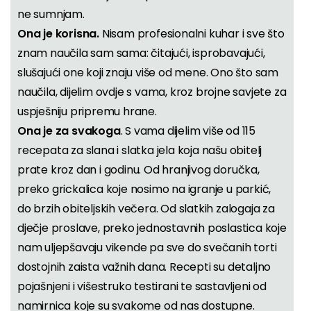
ne sumnjam.
Ona je korisna.
Nisam profesionalni kuhar i sve što
znam naučila sam sama: čitajući, isprobavajući,
slušajući one koji znaju više od mene. Ono što sam
naučila, dijelim ovdje s vama, kroz brojne savjete za
uspješniju pripremu hrane.
Ona je za svakoga
. S vama dijelim više od 115
recepata za slana i slatka jela koja našu obitelj
prate kroz dan i godinu. Od hranjivog doručka,
preko grickalica koje nosimo na igranje u parkić,
do brzih obiteljskih večera. Od slatkih zalogaja za
dječje proslave, preko jednostavnih poslastica koje
nam uljepšavaju vikende pa sve do svečanih torti
dostojnih zaista važnih dana. Recepti su detaljno
pojašnjeni i višestruko testirani te sastavljeni od
namirnica koje su svakome od nas dostupne.