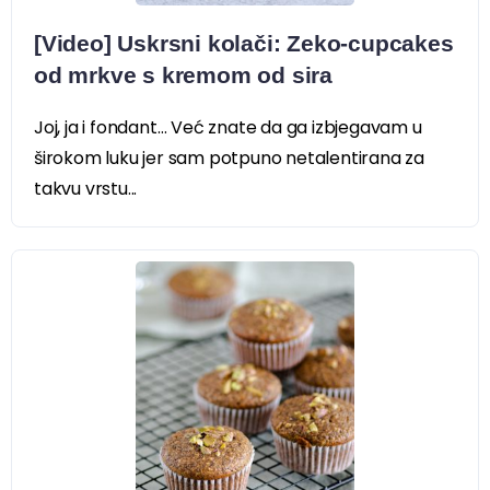
[Video] Uskrsni kolači: Zeko-cupcakes
od mrkve s kremom od sira
Joj, ja i fondant… Već znate da ga izbjegavam u
širokom luku jer sam potpuno netalentirana za
takvu vrstu...