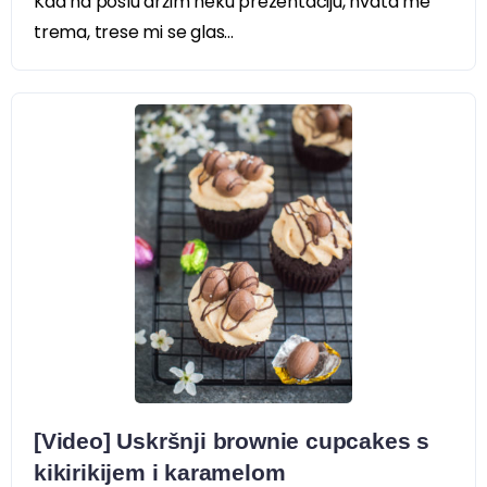
Kad na poslu držim neku prezentaciju, hvata me
trema, trese mi se glas...
[Video] Uskršnji brownie cupcakes s
kikirikijem i karamelom