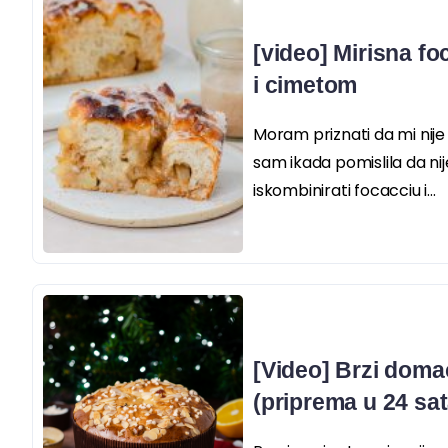
[video] Mirisna f
i cimetom
Moram priznati da mi nij
sam ikada pomislila da nij
iskombinirati focacciu i...
[Video] Brzi doma
(priprema u 24 sat