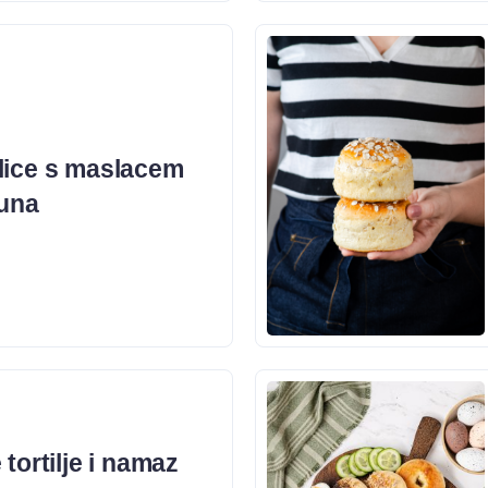
lice s maslacem
muna
tortilje i namaz