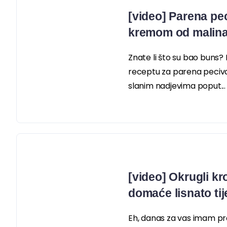
[video] Parena pe
kremom od malina 
Znate li što su bao buns?
receptu za parena peciva
slanim nadjevima poput...
[video] Okrugli kr
domaće lisnato tij
Eh, danas za vas imam pra