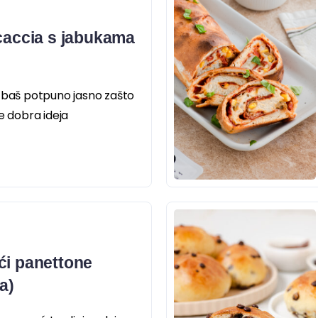
ocaccia s jabukama
e baš potpuno jasno zašto
e dobra ideja
ći panettone
a)