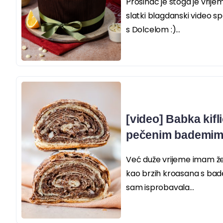
Prosinac je stoga je vrije
slatki blagdanski video spe
s Dolcelom :)...
[video] Babka kifl
pečenim bademi
Već duže vrijeme imam žel
kao brzih kroasana s ba
sam isprobavala...