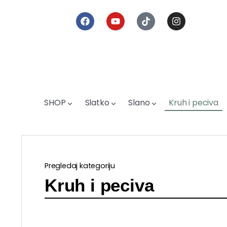
SHOP
Slatko
Slano
Kruh i peciva
Pregledaj kategoriju
Kruh i peciva