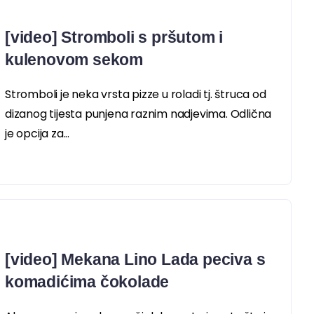
[video] Stromboli s pršutom i
kulenovom sekom
Stromboli je neka vrsta pizze u roladi tj. štruca od
dizanog tijesta punjena raznim nadjevima. Odlična
je opcija za...
[video] Mekana Lino Lada peciva s
komadićima čokolade