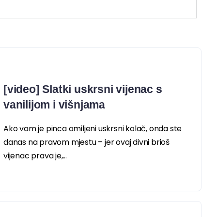
[video] Slatki uskrsni vijenac s
vanilijom i višnjama
Ako vam je pinca omiljeni uskrsni kolač, onda ste
danas na pravom mjestu – jer ovaj divni brioš
vijenac prava je,...