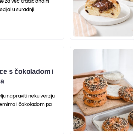
me za već tradicionalni
cijal u suradnji
ice s čokoladom i
ma
ju napraviti neku verziju
demima i čokoladom pa