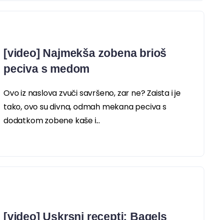
[video] Najmekša zobena brioš
peciva s medom
Ovo iz naslova zvuči savršeno, zar ne? Zaista i je
tako, ovo su divna, odmah mekana peciva s
dodatkom zobene kaše i...
[video] Uskrsni recepti: Bagels