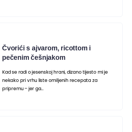
Čvorići s ajvarom, ricottom i
pečenim češnjakom
Kad se radi o jesenskoj hrani, dizano tijesto mi je
nekako pri vrhu liste omiljenih recepata za
pripremu – jer ga...