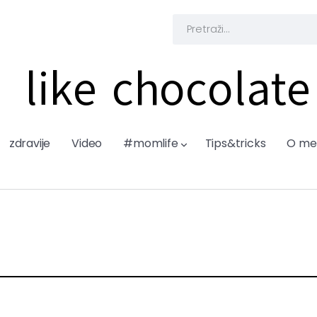
like chocolate
zdravije
Video
#momlife
Tips&tricks
O me