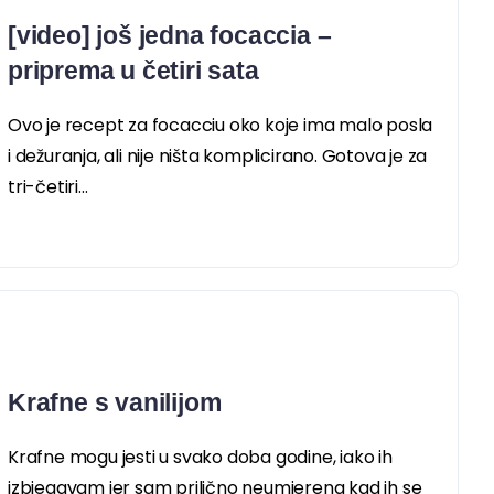
[video] još jedna focaccia –
priprema u četiri sata
Ovo je recept za focacciu oko koje ima malo posla
i dežuranja, ali nije ništa komplicirano. Gotova je za
tri-četiri...
Krafne s vanilijom
Krafne mogu jesti u svako doba godine, iako ih
izbjegavam jer sam prilično neumjerena kad ih se