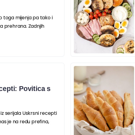
 toga mijenja pa tako i
a prehrana. Zadnjih
cepti: Povitica s
z serijala Uskrsni recepti
as je na redu prefina,