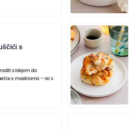
uščići s
aditi s idejom da
ette s maslinama – no s