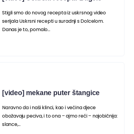
Stigli smo do novog recepta iz uskrsnog video
serijala Uskrsni recepti u suradnji s Dolcelom.
Danas je to, pomalo...
[video] mekane puter štangice
Naravno da i naši klinci, kao i većina djece
obožavaju peciva, i to ona – ajmo reći – najobičnija:
slance,...