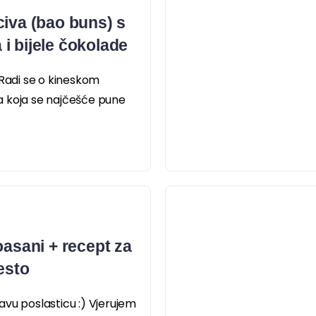
civa (bao buns) s
i bijele čokolade
 Radi se o kineskom
 koja se najčešće pune
oasani + recept za
esto
vu poslasticu :) Vjerujem