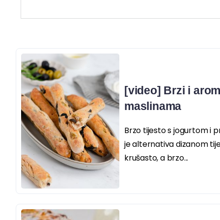
[video] Brzi i arom
maslinama
Brzo tijesto s jogurtom i
je alternativa dizanom ti
krušasto, a brzo...