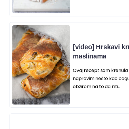
[video] Hrskavi kr
maslinama
Ovaj recept sam krenula r
napravim nešto kao bagu
obzirom na to da niti...