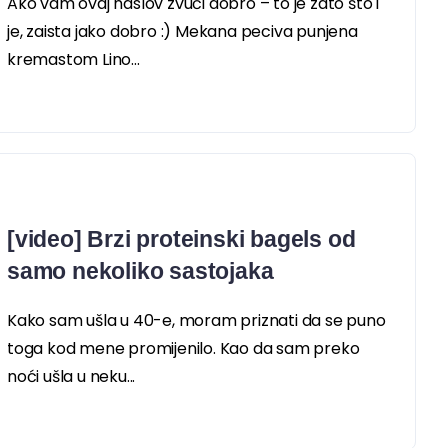
Ako vam ovaj naslov zvuči dobro – to je zato što i
je, zaista jako dobro :) Mekana peciva punjena
kremastom Lino...
[video] Brzi proteinski bagels od
samo nekoliko sastojaka
Kako sam ušla u 40-e, moram priznati da se puno
toga kod mene promijenilo. Kao da sam preko
noći ušla u neku...