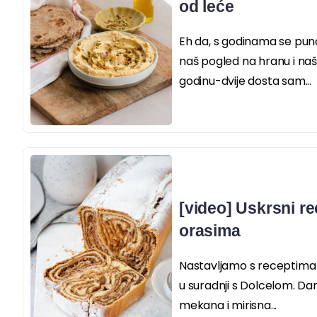
od leće
Eh da, s godinama se puno
naš pogled na hranu i naš
godinu-dvije dosta sam...
[video] Uskrsni re
orasima
Nastavljamo s receptima i
u suradnji s Dolcelom. Dan
mekana i mirisna...