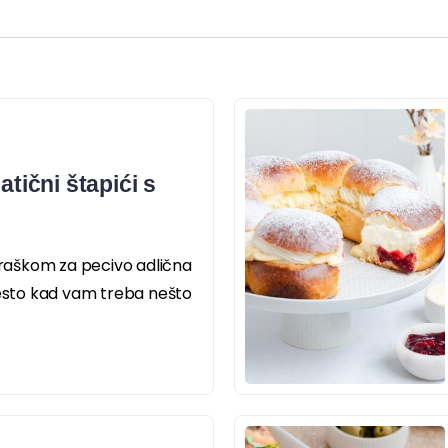
atični štapići s
 praškom za pecivo adlična
jesto kad vam treba nešto