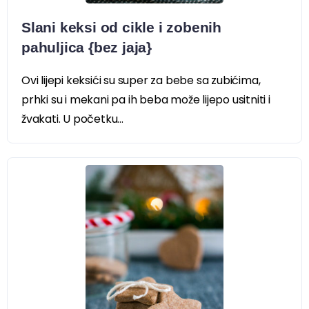
Slani keksi od cikle i zobenih
pahuljica {bez jaja}
Ovi lijepi keksići su super za bebe sa zubićima,
prhki su i mekani pa ih beba može lijepo usitniti i
žvakati. U početku...