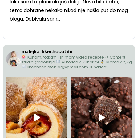
Iako sam to planirala još dok je Neva bila beba,
tema dohrane nekako nikad nije našla put do mog
bloga. Dobivala sam...
matejka_likechocolate
Kuham, fotkam i snimam video recepte
🗝 Content
studio @koohinja
Autorica 4 kuharice
Mama x 2, Zg
likechocolateblog@gmail.com
Kuharice: