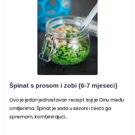
Špinat s prosom i zobi {6-7 mjeseci}
Ovo je jedan jednostavan recept koji je Dinu među
omiljenima. Špinat je sada u sezoni i često ga
spremam, kombinirajući...