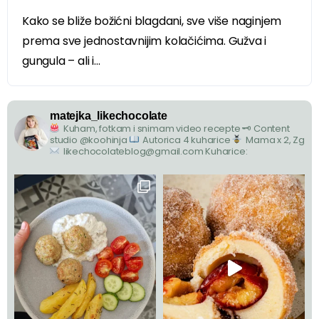
Kako se bliže božićni blagdani, sve više naginjem
prema sve jednostavnijim kolačićima. Gužva i
gungula – ali i...
matejka_likechocolate
Kuham, fotkam i snimam video recepte
🗝 Content
studio @koohinja
Autorica 4 kuharice
Mama x 2, Zg
likechocolateblog@gmail.com
Kuharice: