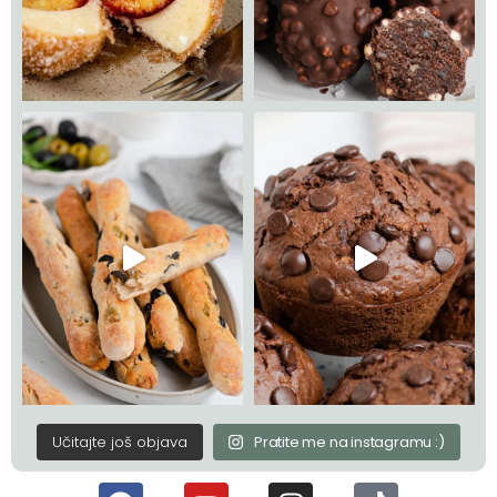
Učitajte još objava
Pratite me na instagramu :)