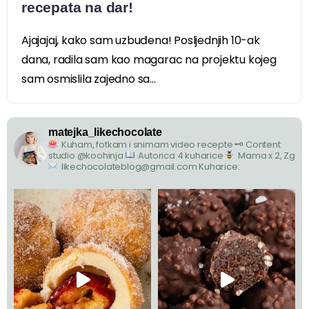
recepata na dar!
Ajajajaj, kako sam uzbuđena! Posljednjih 10-ak
dana, radila sam kao magarac na projektu kojeg
sam osmislila zajedno sa...
matejka_likechocolate
Kuham, fotkam i snimam video recepte
🗝 Content
studio @koohinja
Autorica 4 kuharice
Mama x 2, Zg
likechocolateblog@gmail.com
Kuharice: