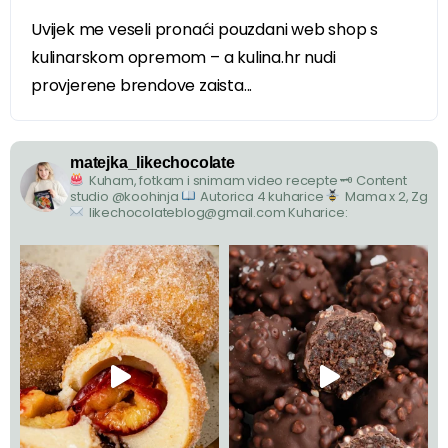
Uvijek me veseli pronaći pouzdani web shop s
kulinarskom opremom – a kulina.hr nudi
provjerene brendove zaista...
matejka_likechocolate
Kuham, fotkam i snimam video recepte
🗝 Content
studio @koohinja
Autorica 4 kuharice
Mama x 2, Zg
likechocolateblog@gmail.com
Kuharice: