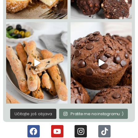
Učitajte još objava
Pratite me na instagramu :)