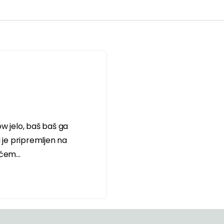
ow jelo, baš baš ga
je pripremljen na
ćem...