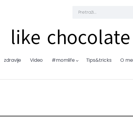
like chocolate
zdravije
Video
#momlife
Tips&tricks
O me