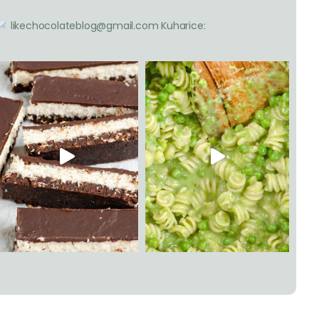
likechocolateblog@gmail.com
Kuharice: