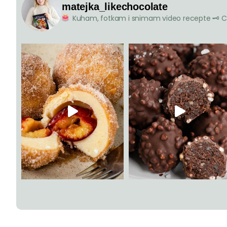
matejka_likechocolate
Kuham, fotkam i snimam video recepte
🗝 C