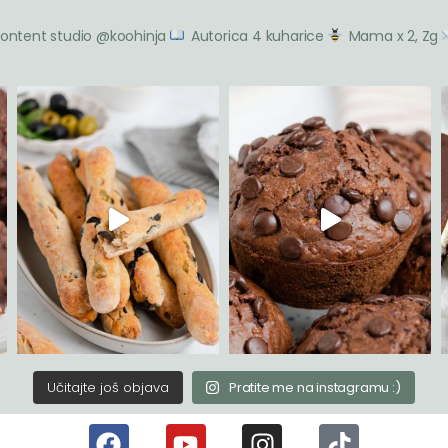
ontent studio @koohinja
Autorica 4 kuharice
Mama x 2, Zg
Učitajte još objava
Pratite me na instagramu :)