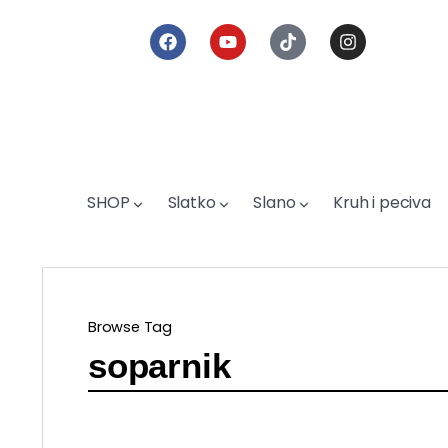
SHOP
Slatko
Slano
Kruh i peciva
Browse Tag
soparnik