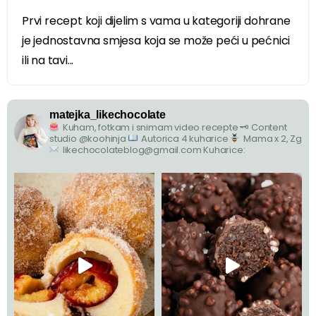
Prvi recept koji dijelim s vama u kategoriji dohrane
je jednostavna smjesa koja se može peći u pećnici
ili na tavi...
matejka_likechocolate
Kuham, fotkam i snimam video recepte
🗝 Content
studio @koohinja
Autorica 4 kuharice
Mama x 2, Zg
likechocolateblog@gmail.com
Kuharice: