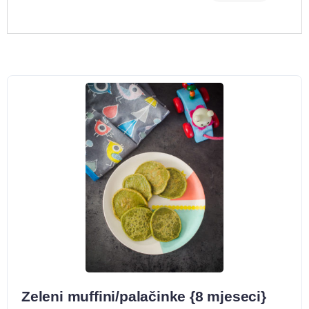
Zeleni muffini/palačinke {8 mjeseci}