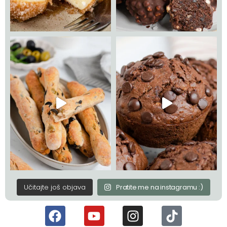
Učitajte još objava
Pratite me na instagramu :)