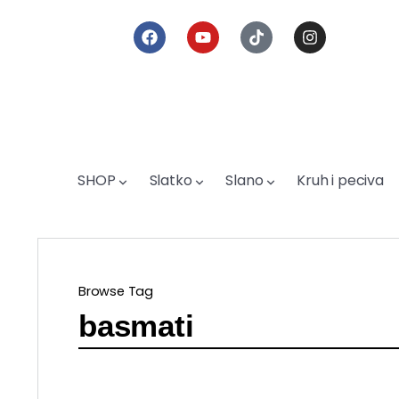
SHOP
Slatko
Slano
Kruh i peciva
Browse Tag
basmati