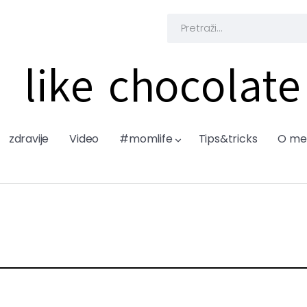
like chocolate
zdravije
Video
#momlife
Tips&tricks
O me