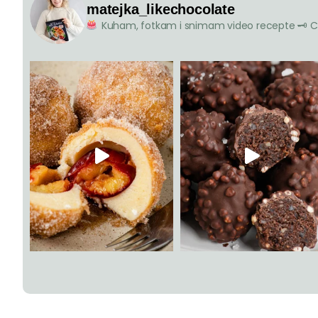
matejka_likechocolate
Kuham, fotkam i snimam video recepte
🗝 C