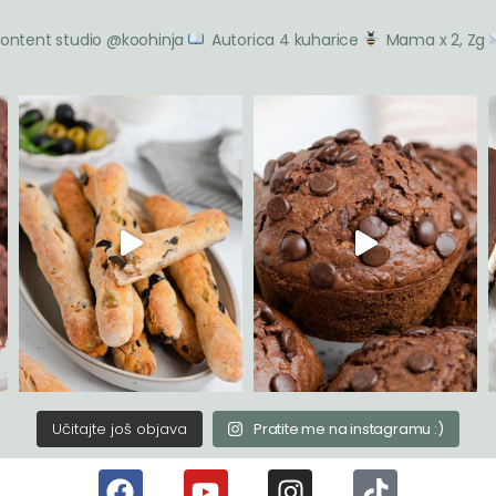
ontent studio @koohinja
Autorica 4 kuharice
Mama x 2, Zg
Učitajte još objava
Pratite me na instagramu :)