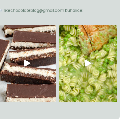
likechocolateblog@gmail.com
Kuharice: