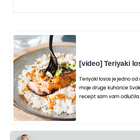
[video] Teriyaki l
Teriyaki losos je jedno od m
moje druge kuharice Svak
recept sam vam odlučila..