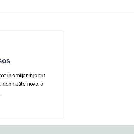
osos
ojih omiljenih jela iz
i dan nešto novo, a
.