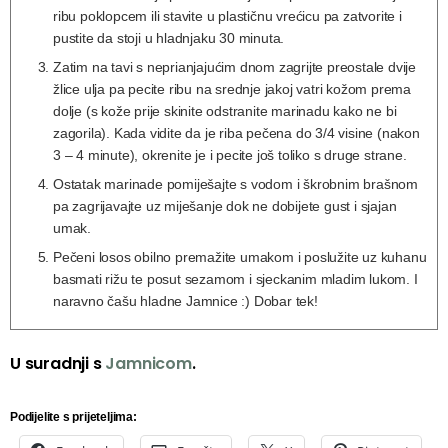
ribu poklopcem ili stavite u plastičnu vrećicu pa zatvorite i
pustite da stoji u hladnjaku 30 minuta.
Zatim na tavi s neprianjajućim dnom zagrijte preostale dvije
žlice ulja pa pecite ribu na srednje jakoj vatri kožom prema
dolje (s kože prije skinite odstranite marinadu kako ne bi
zagorila). Kada vidite da je riba pečena do 3/4 visine (nakon
3 – 4 minute), okrenite je i pecite još toliko s druge strane.
Ostatak marinade pomiješajte s vodom i škrobnim brašnom
pa zagrijavajte uz miješanje dok ne dobijete gust i sjajan
umak.
Pečeni losos obilno premažite umakom i poslužite uz kuhanu
basmati rižu te posut sezamom i sjeckanim mladim lukom. I
naravno čašu hladne Jamnice :) Dobar tek!
U suradnji s
Jamnicom
.
Podijelite s prijeteljima: