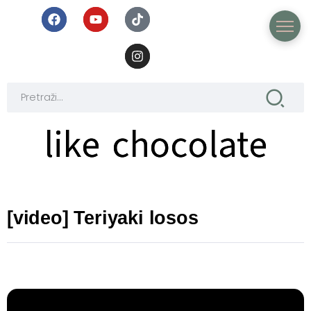
like chocolate
like chocolate
[video] Teriyaki losos