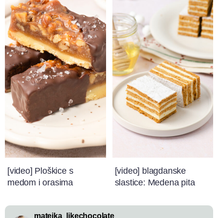
[video] Ploškice s
[video] blagdanske
medom i orasima
slastice: Medena pita
matejka_likechocolate