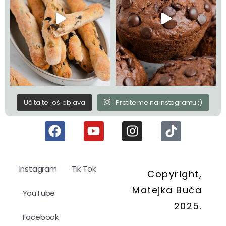
Učitajte još objava
Pratite me na instagramu :)
Instagram
Tik Tok
Copyright,
Matejka Buča
YouTube
2025.
Facebook