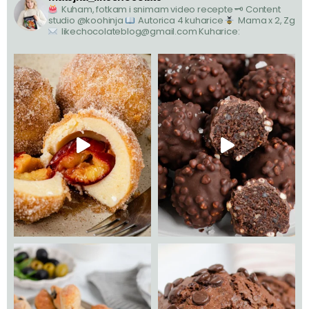
Kuham, fotkam i snimam video recepte
🗝 Content
studio @koohinja
Autorica 4 kuharice
Mama x 2, Zg
likechocolateblog@gmail.com
Kuharice: