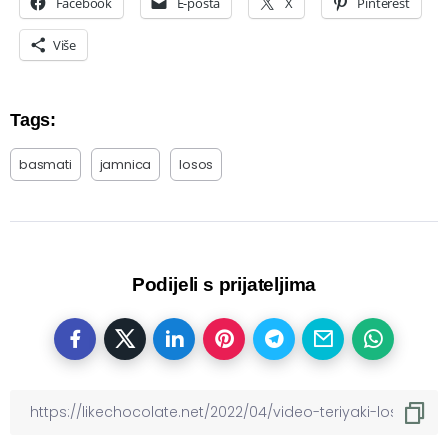
Facebook
E-pošta
X
Pinterest
Više
Tags:
basmati
jamnica
losos
Podijeli s prijateljima