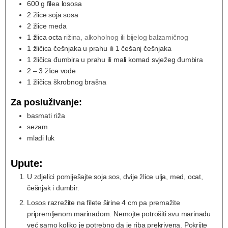
600
g
filea lososa
2
žlice soja sosa
2
žlice meda
1
žlica octa
rižina, alkoholnog ili bijelog balzamičnog
1
žličica češnjaka u prahu ili 1 češanj češnjaka
1
žličica đumbira u prahu ili mali komad svježeg đumbira
2
– 3 žlice vode
1
žličica škrobnog brašna
Za posluživanje:
basmati riža
sezam
mladi luk
Upute:
U zdjelici pomiješajte soja sos, dvije žlice ulja, med, ocat,
češnjak i đumbir.
Losos razrežite na filete širine 4 cm pa premažite
pripremljenom marinadom. Nemojte potrošiti svu marinadu
već samo koliko je potrebno da je riba prekrivena. Pokrijte