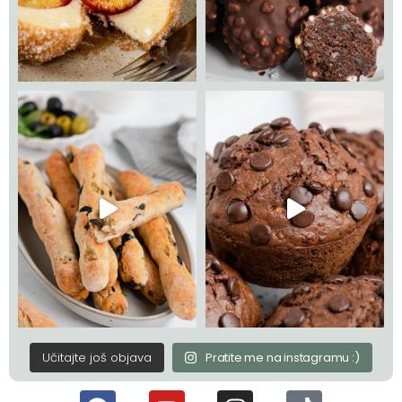
Učitajte još objava
Pratite me na instagramu :)