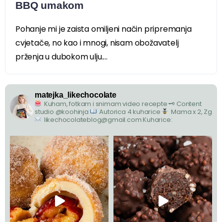
BBQ umakom
Pohanje mi je zaista omiljeni način pripremanja
cvjetače, no kao i mnogi, nisam obožavatelj
prženja u dubokom ulju....
matejka_likechocolate
Kuham, fotkam i snimam video recepte
🗝 Content
studio @koohinja
Autorica 4 kuharice
Mama x 2, Zg
likechocolateblog@gmail.com
Kuharice: