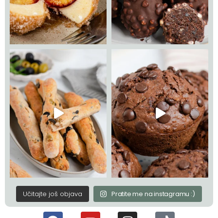
Učitajte još objava
Pratite me na instagramu :)