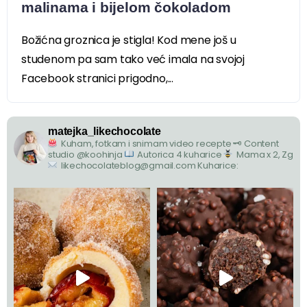
malinama i bijelom čokoladom
Božićna groznica je stigla! Kod mene još u
studenom pa sam tako već imala na svojoj
Facebook stranici prigodno,...
matejka_likechocolate
Kuham, fotkam i snimam video recepte
🗝 Content
studio @koohinja
Autorica 4 kuharice
Mama x 2, Zg
likechocolateblog@gmail.com
Kuharice: