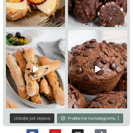
Učitajte još objava
Pratite me na instagramu :)