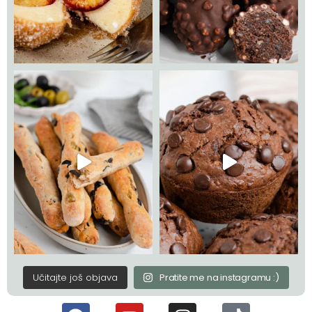
Učitajte još objava
Pratite me na instagramu :)