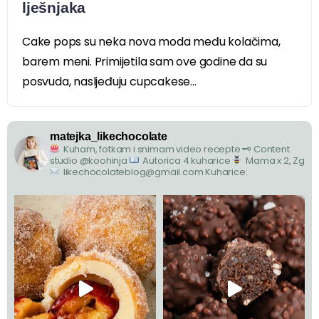
lješnjaka
Cake pops su neka nova moda među kolačima,
barem meni. Primijetila sam ove godine da su
posvuda, nasljeđuju cupcakese...
matejka_likechocolate
Kuham, fotkam i snimam video recepte
🗝 Content
studio @koohinja
Autorica 4 kuharice
Mama x 2, Zg
likechocolateblog@gmail.com
Kuharice: