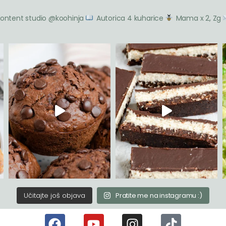
ontent studio @koohinja
Autorica 4 kuharice
Mama x 2, Zg
Učitajte još objava
Pratite me na instagramu :)