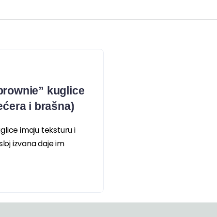
brownie” kuglice
ećera i brašna)
lice imaju teksturu i
sloj izvana daje im