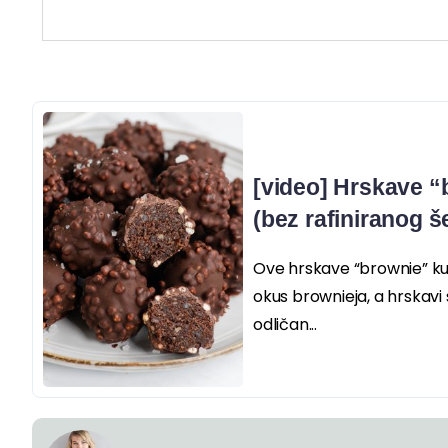
[video] Hrskave “
(bez rafiniranog š
Ove hrskave “brownie” kug
okus brownieja, a hrskavi 
odličan...