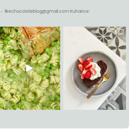
likechocolateblog@gmail.com
Kuharice: