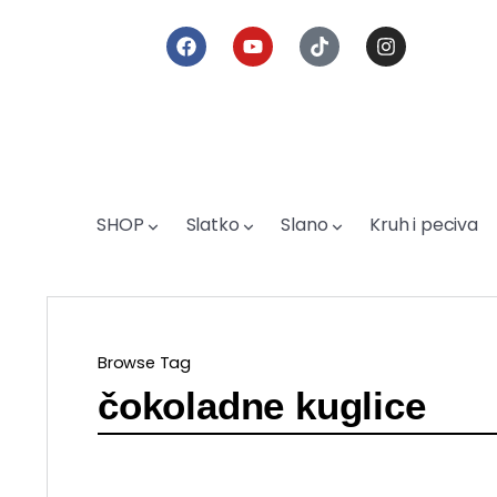
SHOP
Slatko
Slano
Kruh i peciva
Browse Tag
čokoladne kuglice