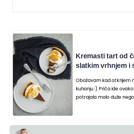
Kremasti tart od 
slatkim vrhnjem i
Obožavam kad otkrijem ne
kuhanju :) Priča ide ovak
potrajala malo duže nego.