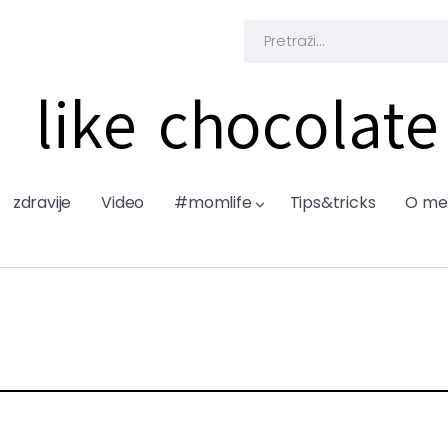
like chocolate
zdravije
Video
#momlife
Tips&tricks
O me