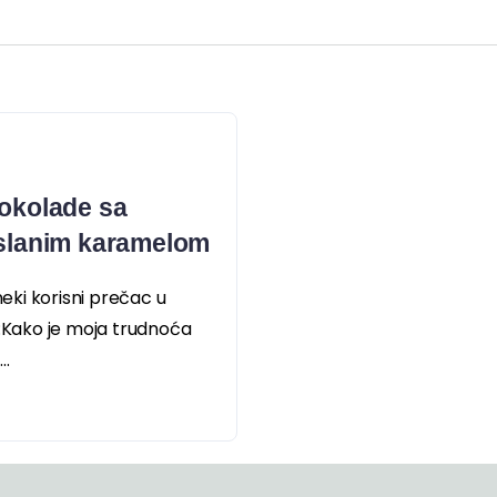
čokolade sa
 slanim karamelom
ki korisni prečac u
o:Kako je moja trudnoća
..