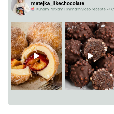
matejka_likechocolate
Kuham, fotkam i snimam video recepte
🗝 C