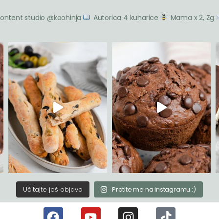
ontent studio @koohinja
Autorica 4 kuharice
Mama x 2, Zg
Učitajte još objava
Pratite me na instagramu :)