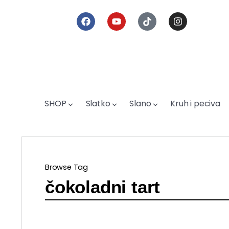
SHOP
Slatko
Slano
Kruh i peciva
Browse Tag
čokoladni tart