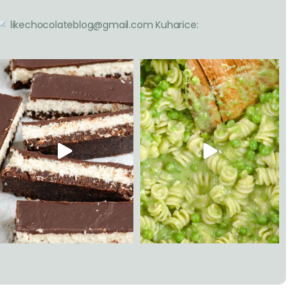
likechocolateblog@gmail.com
Kuharice: