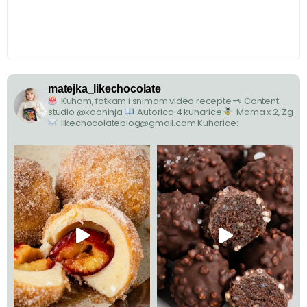
matejka_likechocolate
Kuham, fotkam i snimam video recepte
🗝 Content
studio @koohinja
Autorica 4 kuharice
Mama x 2, Zg
likechocolateblog@gmail.com
Kuharice: