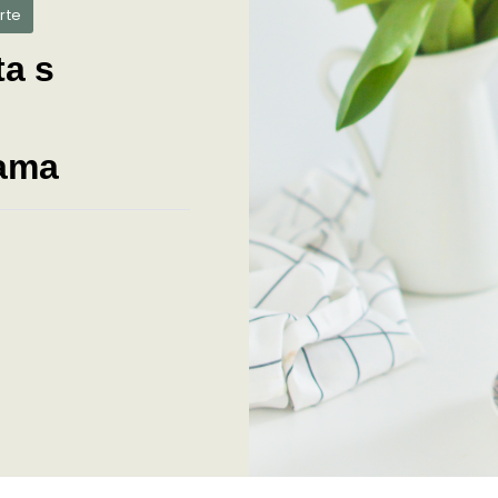
rte
ta s
nama