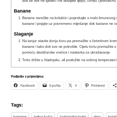
dok se sve ne sjedini i ne dobijete lijepu, čvrstu i jednolič
Banane
Banane narežite na kolutiće i poprskajte s malo limunovog s
banane i pirjajte uz povremeno miješanje dok banane ne om
Slaganje
Na tanjur stavite donju koru pa premažite s četvrtinom kre
banane i tako dok sve ne potrošite. Cijelu tortu premažite s 
pomoću slastičarske vrećice i nastavka za ukrašavanje.
Tortu držite u hladnjaku, ali poslužite na sobnoj temperaturi
Podijelite s prijeteljima:
Facebook
E-pošta
X
Pinterest
Tags:
banane
beba buča
čokoladna torta
dino
kola