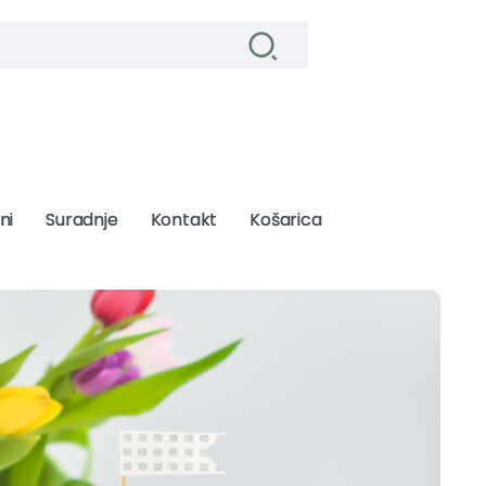
ni
ni
Suradnje
Suradnje
Kontakt
Kontakt
Košarica
Košarica