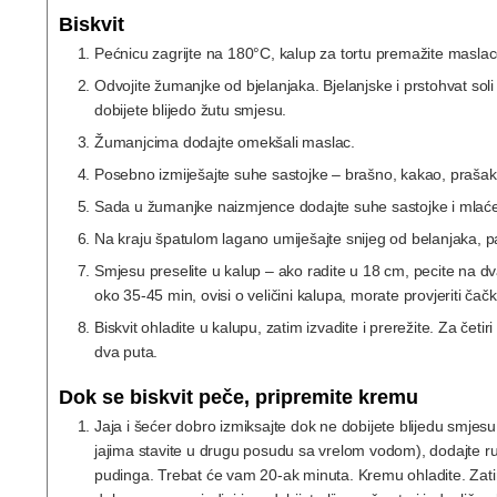
Biskvit
Pećnicu zagrijte na 180°C, kalup za tortu premažite maslac
Odvojite žumanjke od bjelanjaka. Bjelanjske i prstohvat sol
dobijete blijedo žutu smjesu.
Žumanjcima dodajte omekšali maslac.
Posebno izmiješajte suhe sastojke – brašno, kakao, prašak 
Sada u žumanjke naizmjence dodajte suhe sastojke i mlaćen
Na kraju špatulom lagano umiješajte snijeg od belanjaka, pa
Smjesu preselite u kalup – ako radite u 18 cm, pecite na dv
oko 35-45 min, ovisi o veličini kalupa, morate provjeriti čačka
Biskvit ohladite u kalupu, zatim izvadite i prerežite. Za četir
dva puta.
Dok se biskvit peče, pripremite kremu
Jaja i šećer dobro izmiksajte dok ne dobijete blijedu smjesu
jajima stavite u drugu posudu sa vrelom vodom), dodajte r
pudinga. Trebat će vam 20-ak minuta. Kremu ohladite. Zati