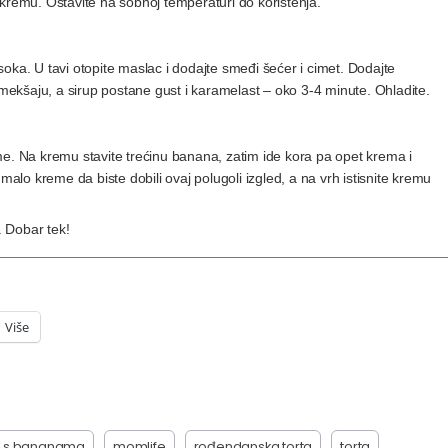
nu kremu. Ostavite na sobnoj temperaturi do korištenja.
oka. U tavi otopite maslac i dodajte smeđi šećer i cimet. Dodajte
ekšaju, a sirup postane gust i karamelast – oko 3-4 minute. Ohladite.
me. Na kremu stavite trećinu banana, zatim ide kora pa opet krema i
malo kreme da biste dobili ovaj polugoli izgled, a na vrh istisnite kremu
. Dobar tek!
Više
č s bananama
momlife
rođendanska torta
torta