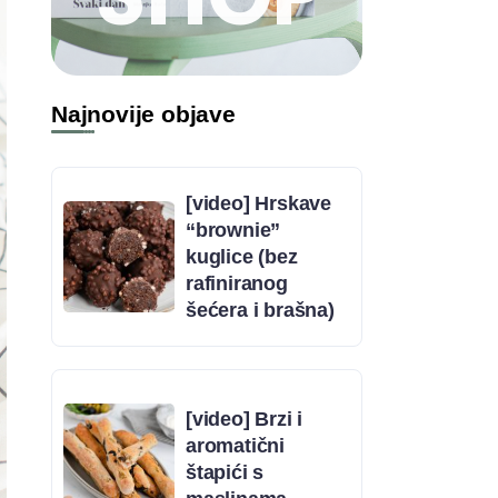
Najnovije objave
[video] Hrskave
“brownie”
kuglice (bez
rafiniranog
šećera i brašna)
[video] Brzi i
aromatični
štapići s