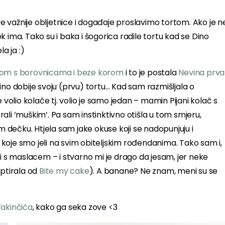
sve važnije obljetnice i događaje proslavimo tortom. Ako je n
jek ima. Tako su i baka i šogorica radile tortu kad se Dino
la ja :)
tom s borovnicama i beze korom
i to je postala
Nevina prva
 Dino dobije svoju (prvu) tortu… Kad sam razmišljala o
 volio kolače tj. volio je samo jedan – mamin Pijani kolač s
ali ‘muškim’. Pa sam instinktivno otišla u tom smjeru,
om dečku. Htjela sam jake okuse koji se nadopunjuju i
koje smo jeli na svim obiteljskim rođendanima. Tako sam i,
mi s maslacem – i stvarno mi je drago da jesam, jer neke
aptirala od
Bite my cake
). A banane? Ne znam, meni su se
fakinčića
, kako ga seka zove <3