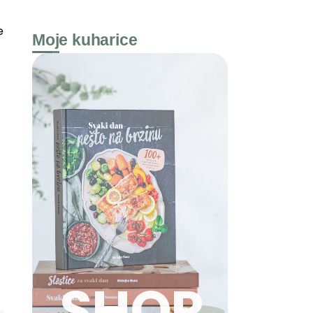
e
Moje kuharice
SHOP