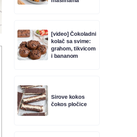
maslinama
[video] Čokoladni
kolač sa svime:
grahom, tikvicom
i bananom
Sirove kokos
čokos pločice