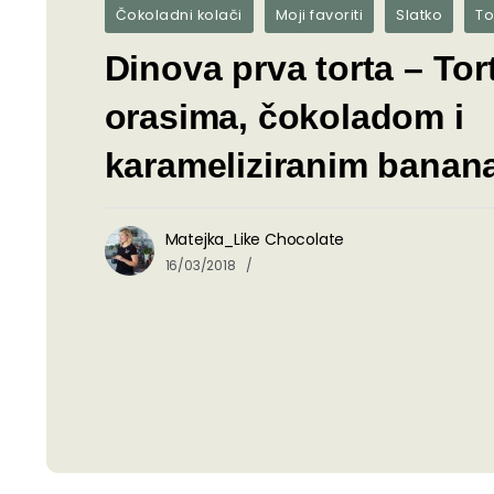
Čokoladni kolači
Moji favoriti
Slatko
To
Dinova prva torta – Tor
orasima, čokoladom i
karameliziranim bana
Matejka_Like Chocolate
16/03/2018