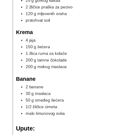
25
g
gorkog kakaa
2
žličice praška za pecivo
120
g
mljevenih oraha
prstohvat soli
Krema
4
jaja
150
g
šećera
1
žlica ruma za kolače
200
g
tamne čokolade
200
g
mekog maslaca
Banane
2
banane
30
g
maslaca
50
g
smeđeg šećera
1/2
žličice cimeta
malo limunovog soka
Upute: