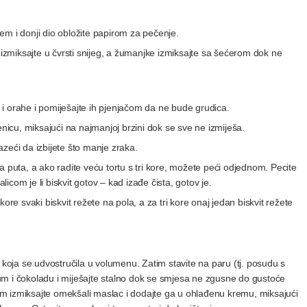
em i donji dio obložite papirom za pečenje.
i izmiksajte u čvrsti snijeg, a žumanjke izmiksajte sa šećerom dok ne
i orahe i pomiješajte ih pjenjačom da ne bude grudica.
icu, miksajući na najmanjoj brzini dok se sve ne izmiješa.
zeći da izbijete što manje zraka.
a puta, a ako radite veću tortu s tri kore, možete peći odjednom. Pecite
licom je li biskvit gotov – kad izađe čista, gotov je.
i kore svaki biskvit režete na pola, a za tri kore onaj jedan biskvit režete
 koja se udvostručila u volumenu. Zatim stavite na paru (tj. posudu s
um i čokoladu i miješajte stalno dok se smjesa ne zgusne do gustoće
m izmiksajte omekšali maslac i dodajte ga u ohlađenu kremu, miksajući