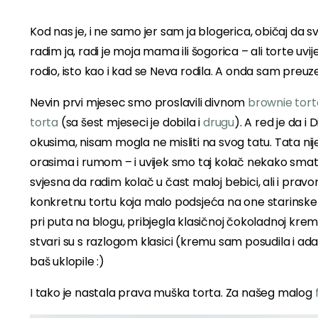
Kod nas je, i ne samo jer sam ja blogerica, običaj da 
radim ja, radi je moja mama ili šogorica – ali torte uvi
rodio, isto kao i kad se Neva rodila. A onda sam preuze
Nevin prvi mjesec smo proslavili divnom
brownie tor
torta
(sa šest mjeseci je dobila i
drugu
). A red je da i
okusima, nisam mogla ne misliti na svog tatu. Tata nije
orasima i rumom – i uvijek smo taj kolač nekako smatr
svjesna da radim kolač u čast maloj bebici, ali i prav
konkretnu tortu koja malo podsjeća na one starinske 
pri puta na blogu, pribjegla klasičnoj čokoladnoj kre
stvari su s razlogom klasici (kremu sam posudila i ad
baš uklopile :)
I tako je nastala prava muška torta. Za našeg malog