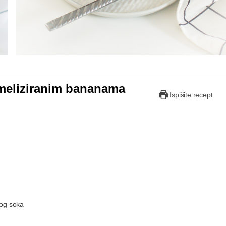
ameliziranim bananama
Ispišite recept
vog soka