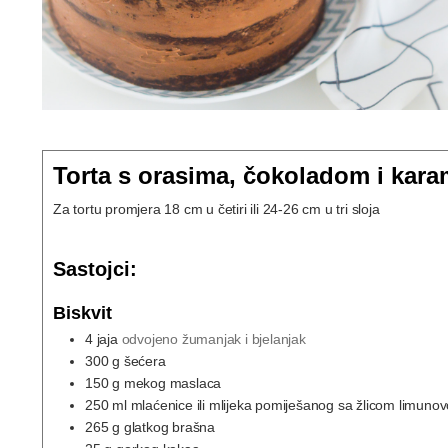
Torta s orasima, čokoladom i kar
Za tortu promjera 18 cm u četiri ili 24-26 cm u tri sloja
Sastojci:
Biskvit
4
jaja
odvojeno žumanjak i bjelanjak
300
g
šećera
150
g
mekog maslaca
250
ml
mlaćenice ili mlijeka pomiješanog sa žlicom limuno
265
g
glatkog brašna