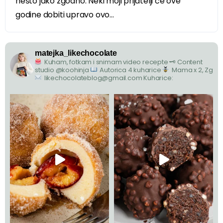
nešto jako zgodno. Neki moji prijatelji će ove
godine dobiti upravo ovo...
matejka_likechocolate
Kuham, fotkam i snimam video recepte
🗝 Content
studio @koohinja
Autorica 4 kuharice
Mama x 2, Zg
likechocolateblog@gmail.com
Kuharice: