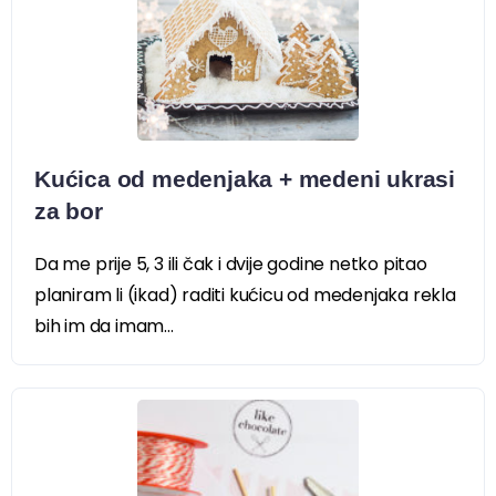
Kućica od medenjaka + medeni ukrasi
za bor
Da me prije 5, 3 ili čak i dvije godine netko pitao
planiram li (ikad) raditi kućicu od medenjaka rekla
bih im da imam...