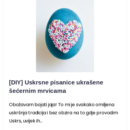
[DIY] Uskrsne pisanice ukrašene
šećernim mrvicama
Obožavam bojati jaja! To mi je svakako omiljena
uskršnja tradicija i bez obzira na to gdje provodim
Uskrs, uvijek ih...