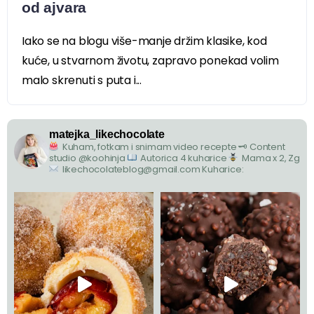
od ajvara
Iako se na blogu više-manje držim klasike, kod
kuće, u stvarnom životu, zapravo ponekad volim
malo skrenuti s puta i...
matejka_likechocolate
Kuham, fotkam i snimam video recepte
🗝 Content
studio @koohinja
Autorica 4 kuharice
Mama x 2, Zg
likechocolateblog@gmail.com
Kuharice: