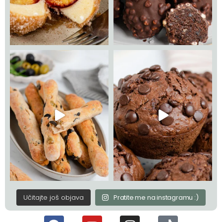
Učitajte još objava
Pratite me na instagramu :)