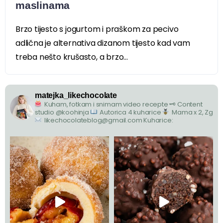
maslinama
Brzo tijesto s jogurtom i praškom za pecivo
adlična je alternativa dizanom tijesto kad vam
treba nešto krušasto, a brzo...
matejka_likechocolate
Kuham, fotkam i snimam video recepte
🗝 Content
studio @koohinja
Autorica 4 kuharice
Mama x 2, Zg
likechocolateblog@gmail.com
Kuharice: