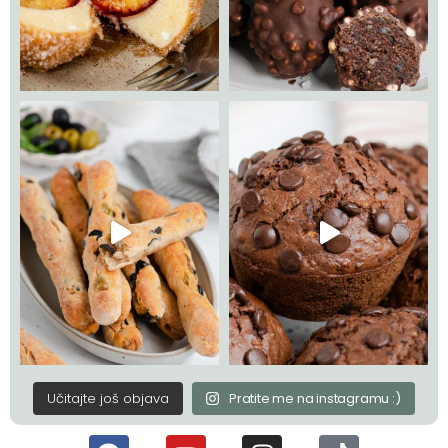
Učitajte još objava
Pratite me na instagramu :)