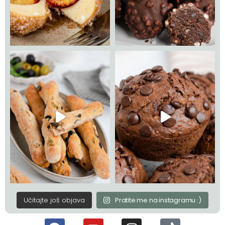
Učitajte još objava
Pratite me na instagramu :)