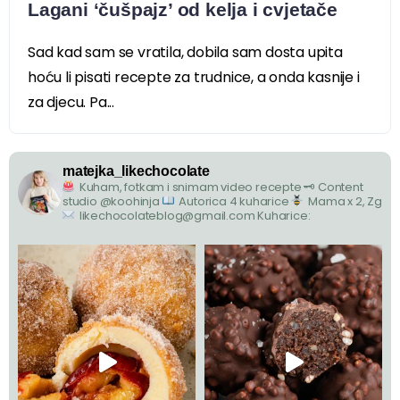
Lagani ‘čušpajz’ od kelja i cvjetače
Sad kad sam se vratila, dobila sam dosta upita
hoću li pisati recepte za trudnice, a onda kasnije i
za djecu. Pa...
matejka_likechocolate
Kuham, fotkam i snimam video recepte
🗝 Content
studio @koohinja
Autorica 4 kuharice
Mama x 2, Zg
likechocolateblog@gmail.com
Kuharice: