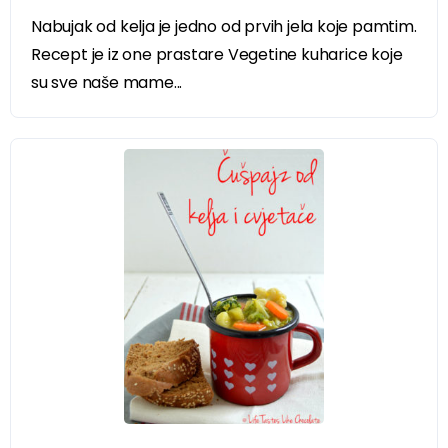
Nabujak od kelja je jedno od prvih jela koje pamtim.
Recept je iz one prastare Vegetine kuharice koje
su sve naše mame...