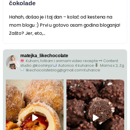
čokolade
Hahah, došao je i taj dan – kolač od kestena na
mom blogu :) Prvi u gotovo osam godina bloganja!
Zašto? Jer, eto,...
matejka_likechocolate
Kuham, fotkam i snimam video recepte
🗝 Content
studio @koohinja
Autorica 4 kuharice
Mama x 2, Zg
likechocolateblog@gmail.com
Kuharice: