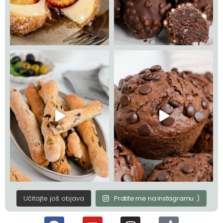
Učitajte još objava
Pratite me na instagramu :)