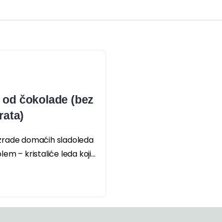
 od čokolade (bez
rata)
d izrade domaćih sladoleda
lem – kristaliće leda koji...