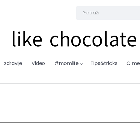
like chocolate
zdravije
Video
#momlife
Tips&tricks
O me