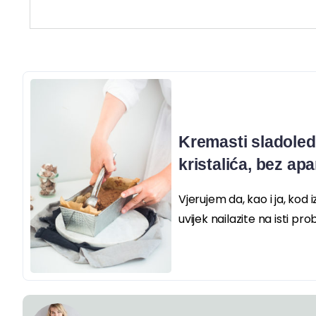
Kremasti sladoled
kristalića, bez apa
Vjerujem da, kao i ja, ko
uvijek nailazite na isti prob