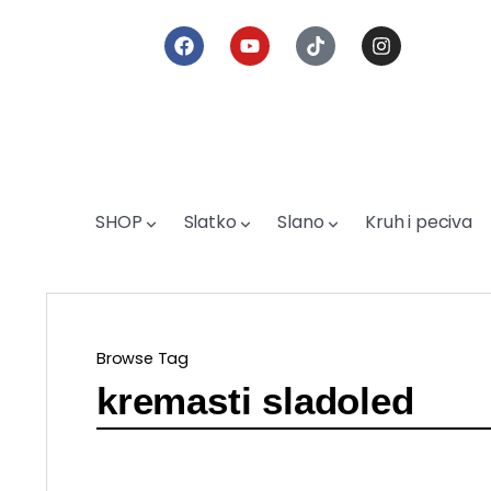
SHOP
Slatko
Slano
Kruh i peciva
Browse Tag
kremasti sladoled