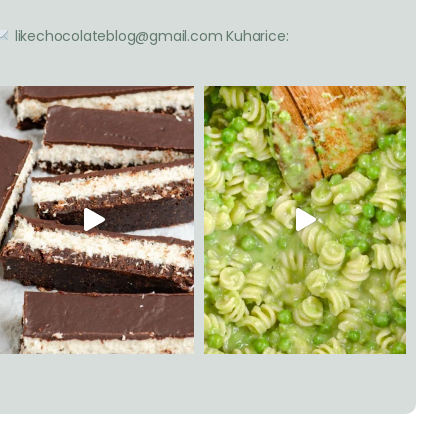
likechocolateblog@gmail.com
Kuharice: