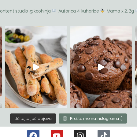
ontent studio @koohinja
Autorica 4 kuharice
Mama x 2, Zg
Učitajte još objava
Pratite me na instagramu :)