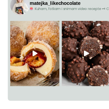
matejka_likechocolate
Kuham, fotkam i snimam video recepte
🗝 C