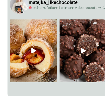
matejka_likechocolate
Kuham, fotkam i snimam video recepte
🗝 C