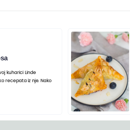
osa
j kuharici Linde
ko recepata iz nje. Nako