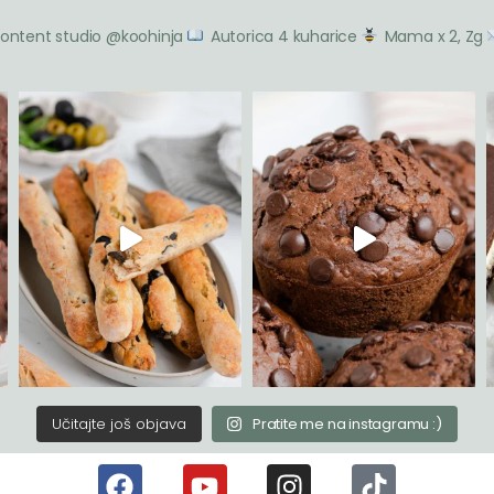
ontent studio @koohinja
Autorica 4 kuharice
Mama x 2, Zg
Učitajte još objava
Pratite me na instagramu :)