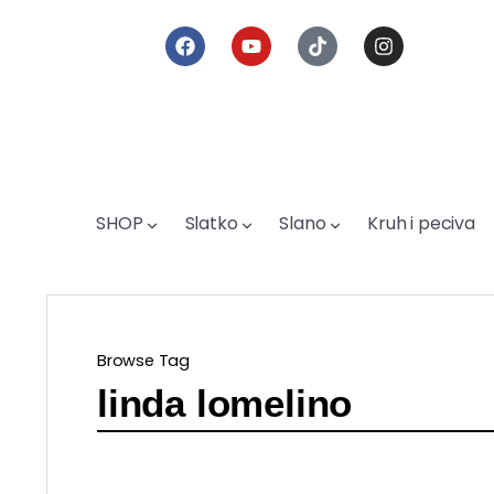
SHOP
Slatko
Slano
Kruh i peciva
Browse Tag
linda lomelino