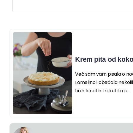
Krem pita od kok
Već sam vam pisala o novo
Lomelino i obećala nekoli
finih lisnatih trokutića s...