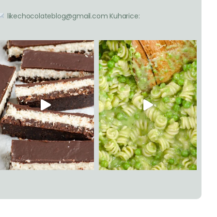
likechocolateblog@gmail.com
Kuharice: