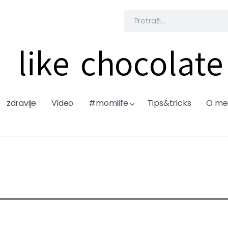
like chocolate
zdravije
Video
#momlife
Tips&tricks
O me