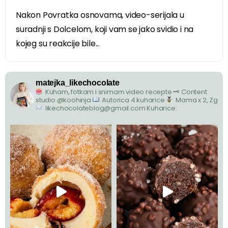
Nakon Povratka osnovama, video-serijala u
suradnji s Dolcelom, koji vam se jako svidio i na
kojeg su reakcije bile...
matejka_likechocolate
Kuham, fotkam i snimam video recepte
🗝 Content
studio @koohinja
Autorica 4 kuharice
Mama x 2, Zg
likechocolateblog@gmail.com
Kuharice: