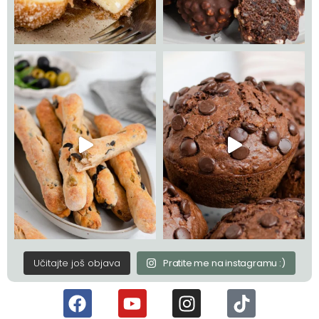
Učitajte još objava
Pratite me na instagramu :)