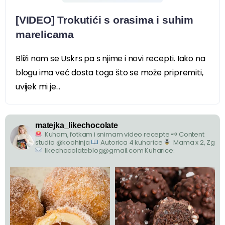
[VIDEO] Trokutići s orasima i suhim
marelicama
Bliži nam se Uskrs pa s njime i novi recepti. Iako na
blogu ima već dosta toga što se može pripremiti,
uvijek mi je...
matejka_likechocolate
Kuham, fotkam i snimam video recepte
🗝 Content
studio @koohinja
Autorica 4 kuharice
Mama x 2, Zg
likechocolateblog@gmail.com
Kuharice: