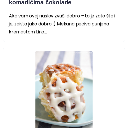
komadićima čokolade
Ako vam ovaj naslov zvuči dobro – to je zato što i
je, zaista jako dobro :) Mekana peciva punjena
kremastom Lino...