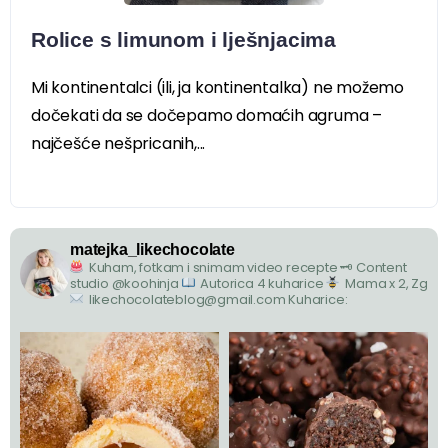
Rolice s limunom i lješnjacima
Mi kontinentalci (ili, ja kontinentalka) ne možemo
dočekati da se dočepamo domaćih agruma –
najčešće nešpricanih,...
matejka_likechocolate
Kuham, fotkam i snimam video recepte
🗝 Content
studio @koohinja
Autorica 4 kuharice
Mama x 2, Zg
likechocolateblog@gmail.com
Kuharice: