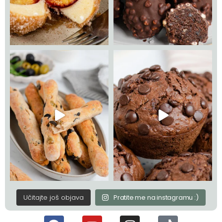
Učitajte još objava
Pratite me na instagramu :)