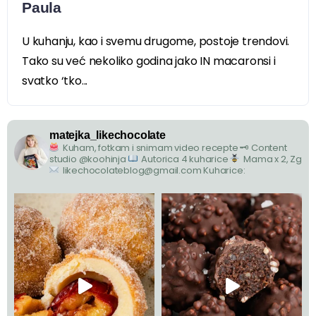
Paula
U kuhanju, kao i svemu drugome, postoje trendovi.
Tako su već nekoliko godina jako IN macaronsi i
svatko ‘tko...
matejka_likechocolate
Kuham, fotkam i snimam video recepte
🗝 Content
studio @koohinja
Autorica 4 kuharice
Mama x 2, Zg
likechocolateblog@gmail.com
Kuharice: