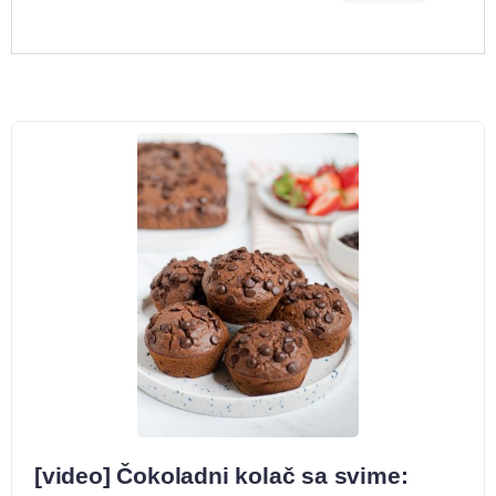
[video] Čokoladni kolač sa svime: