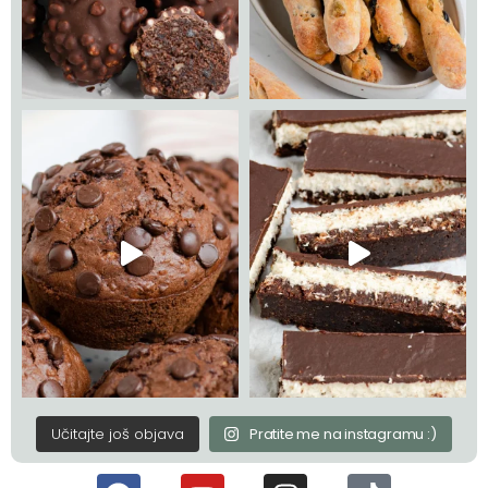
Učitajte još objava
Pratite me na instagramu :)