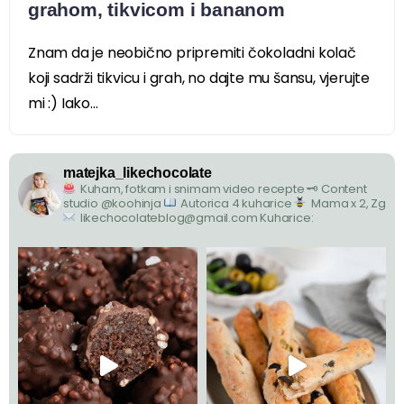
grahom, tikvicom i bananom
Znam da je neobično pripremiti čokoladni kolač
koji sadrži tikvicu i grah, no dajte mu šansu, vjerujte
mi :) Iako...
matejka_likechocolate
Kuham, fotkam i snimam video recepte
🗝 Content
studio @koohinja
Autorica 4 kuharice
Mama x 2, Zg
likechocolateblog@gmail.com
Kuharice: