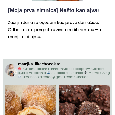
[Moja prva zimnica] Nešto kao ajvar
Zadnjih dana se osjećam kao prava domaćica.
Odlučila sam prvi puta u životu raditi zimnicu – u
manjem obujmu,...
matejka_likechocolate
Kuham, fotkam i snimam video recepte
🗝 Content
studio @koohinja
Autorica 4 kuharice
Mama x 2, Zg
likechocolateblog@gmail.com
Kuharice: