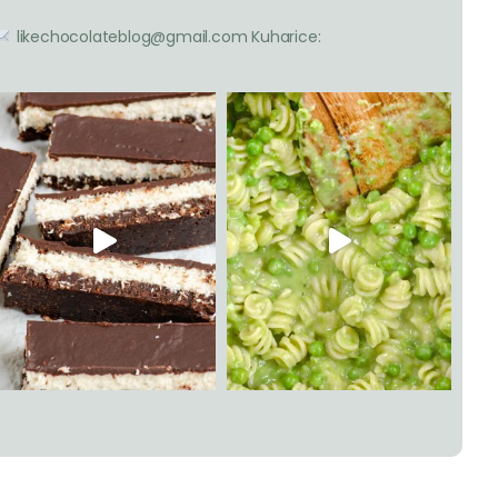
likechocolateblog@gmail.com
Kuharice: