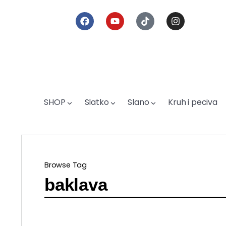
SHOP
Slatko
Slano
Kruh i peciva
Browse Tag
baklava