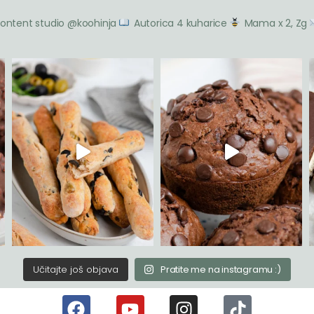
ontent studio @koohinja
Autorica 4 kuharice
Mama x 2, Zg
Učitajte još objava
Pratite me na instagramu :)