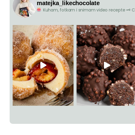
matejka_likechocolate
Kuham, fotkam i snimam video recepte
🗝 C