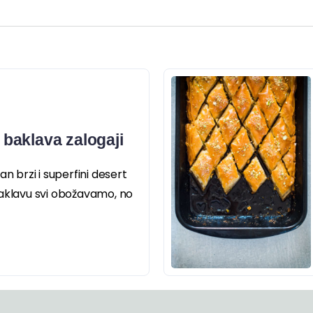
i baklava zalogaji
an brzi i superfini desert
Baklavu svi obožavamo, no