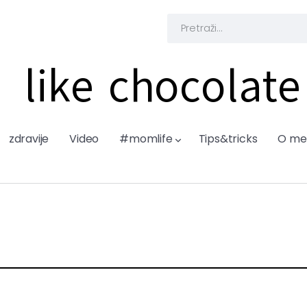
like chocolate
zdravije
Video
#momlife
Tips&tricks
O me