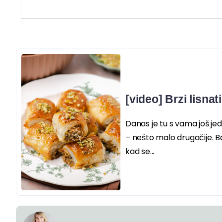
[video] Brzi lisnat
Danas je tu s vama još jed
– nešto malo drugačije. 
kad se...