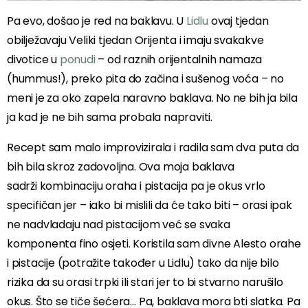
Pa evo, došao je red na baklavu. U
Lidlu
ovaj tjedan
obilježavaju Veliki tjedan Orijenta i imaju svakakve
divotice u
ponudi
– od raznih orijentalnih namaza
(hummus!), preko pita do začina i sušenog voća – no
meni je za oko zapela naravno baklava. No ne bih ja bila
ja kad je ne bih sama probala napraviti.
Recept sam malo improvizirala i radila sam dva puta da
bih bila skroz zadovoljna. Ova moja baklava
sadrži kombinaciju oraha i pistacija pa je okus vrlo
specifičan jer – iako bi mislili da će tako biti – orasi ipak
ne nadvladaju nad pistacijom već se svaka
komponenta fino osjeti. Koristila sam divne Alesto orahe
i pistacije (potražite također u Lidlu) tako da nije bilo
rizika da su orasi trpki ili stari jer to bi stvarno narušilo
okus. Što se tiče šećera… Pa, baklava mora bti slatka. Pa