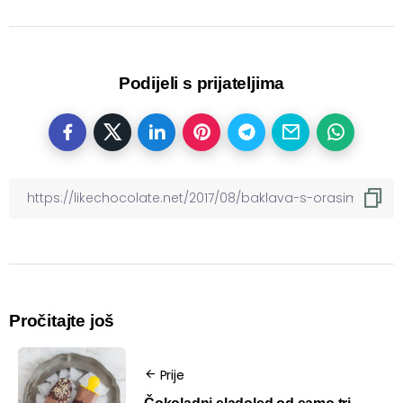
Podijeli s prijateljima
Pročitajte još
Prije