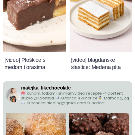
[video] Ploškice s
[video] blagdanske
medom i orasima
slastice: Medena pita
matejka_likechocolate
Kuham, fotkam i snimam video recepte
🗝 Content
studio @koohinja
Autorica 4 kuharice
Mama x 2, Zg
likechocolateblog@gmail.com
Kuharice: