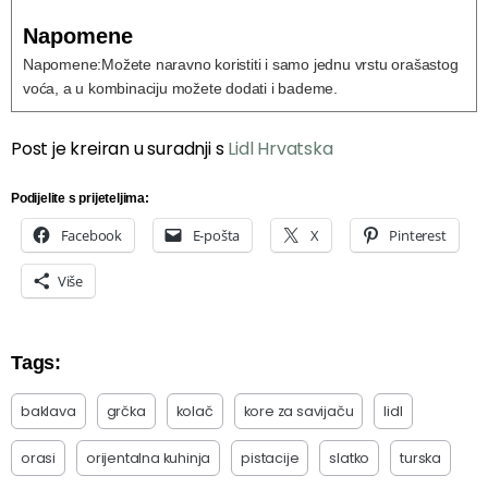
Napomene
Napomene:
Možete naravno koristiti i samo jednu vrstu orašastog
voća, a u kombinaciju možete dodati i bademe.
Post je kreiran u suradnji s
Lidl Hrvatska
Podijelite s prijeteljima:
Facebook
E-pošta
X
Pinterest
Više
Tags:
baklava
grčka
kolač
kore za savijaču
lidl
orasi
orijentalna kuhinja
pistacije
slatko
turska