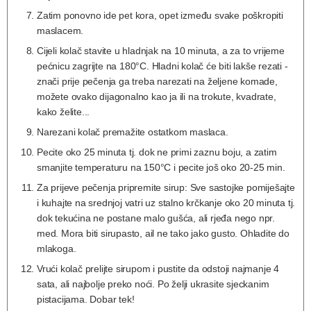
Zatim ponovno ide pet kora, opet između svake poškropiti
maslacem.
Cijeli kolač stavite u hladnjak na 10 minuta, a za to vrijeme
pećnicu zagrijte na 180°C. Hladni kolač će biti lakše rezati -
znači prije pečenja ga treba narezati na željene komade,
možete ovako dijagonalno kao ja ili na trokute, kvadrate,
kako želite...
Narezani kolač premažite ostatkom maslaca.
Pecite oko 25 minuta tj. dok ne primi zaznu boju, a zatim
smanjite temperaturu na 150°C i pecite još oko 20-25 min.
Za prijeve pečenja pripremite sirup: Sve sastojke pomiješajte
i kuhajte na srednjoj vatri uz stalno krčkanje oko 20 minuta tj.
dok tekućina ne postane malo gušća, ali rjeđa nego npr.
med. Mora biti sirupasto, ail ne tako jako gusto. Ohladite do
mlakoga.
Vrući kolač prelijte sirupom i pustite da odstoji najmanje 4
sata, ali najbolje preko noći. Po želji ukrasite sjeckanim
pistacijama. Dobar tek!