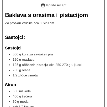
Ispišite recept
Baklava s orasima i pistacijom
Za protvan veličine cca 30x20 cm
Sastojci:
Sastojci
500
g
kora za savijače i pite
150
g
maslaca
125
g
očišćenih pistacija
oko 250-270 g u ljusci
250
g
oraha
1/2
žličice cimeta
Sirup
350
ml
vode
400
g
šećera
50
g
meda
sok 1/2 limuna