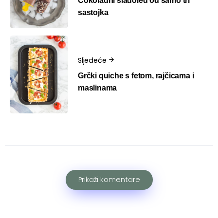
Čokoladni sladoled od samo tri
sastojka
Sljedeće
Grčki quiche s fetom, rajčicama i
maslinama
Prikaži komentare