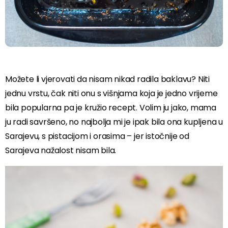
Možete li vjerovati da nisam nikad radila baklavu? Niti
jednu vrstu, čak niti onu s višnjama koja je jedno vrijeme
bila popularna pa je kružio recept. Volim ju jako, mama
ju radi savršeno, no najbolja mi je ipak bila ona kupljena u
Sarajevu, s pistacijom i orasima – jer istočnije od
Sarajeva nažalost nisam bila.