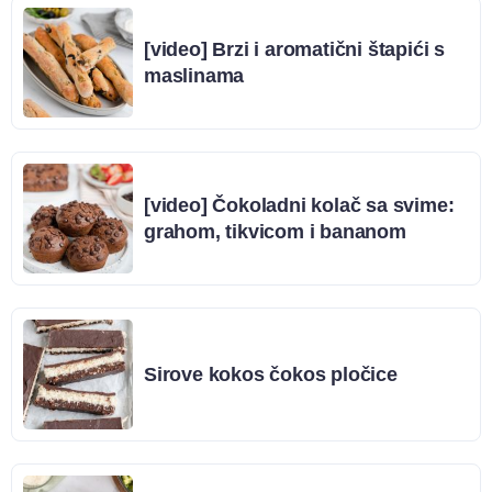
[video] Brzi i aromatični štapići s
maslinama
[video] Čokoladni kolač sa svime:
grahom, tikvicom i bananom
Sirove kokos čokos pločice