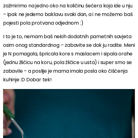
zažmirimo na jedno oko na količinu šećera koja ide u nju
– ipak ne jedemo baklavu svaki dan, a i ne možemo baš
pojesti pola protvana odjednom :)
I to je to, nemam baš nekih dodatnih pametnih savjeta
osim onog standardnog – zabavite se dok ju radite. Meni
je N pomagala, špricala kore s maslacem i sipala orahe
(jednu žličicu na koru, pola žličice u usta) i super smo se
zabavile – a poslije je mama imala posla oko čišćenja
kuhinje :D Dobar tek!