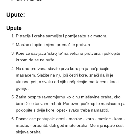
Upute:
Upute
Pistacije i orahe sameljite i pomiješajte s cimetom.
Maslac otopite i njime premažite protvan.
Kore za savijaču 'iskrojite' na veličinu protvana i poklopite
krpom da se ne suše.
Na dno protvana stavite prvu koru pa ju našpricajte
maslacem. Slažite na nju još četiri kore, znači da ih je
ukupno pet, a svaku od njih našpricajte maslacem, kao i
gornju.
Zatim pospite ravnomjernu količinu mješavine oraha, oko
četiri žlice će vam trebati. Ponovno poškropite maslacem pa
poklopite s dvije kore, opet - svaku treba namastiti.
Ponavljajte postupak: orasi - maslac - kora - maslac - kora -
maslac - orasi itd. dok god imate oraha. Meni je ispalo šest
slojeva oraha.