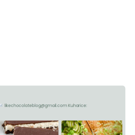
likechocolateblog@gmail.com
Kuharice: