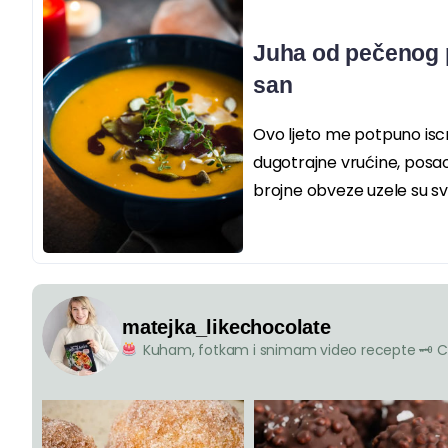
Juha od pečenog p
san
Ovo ljeto me potpuno iscr
dugotrajne vrućine, posao
brojne obveze uzele su svoj
matejka_likechocolate
Kuham, fotkam i snimam video recepte
🗝 C