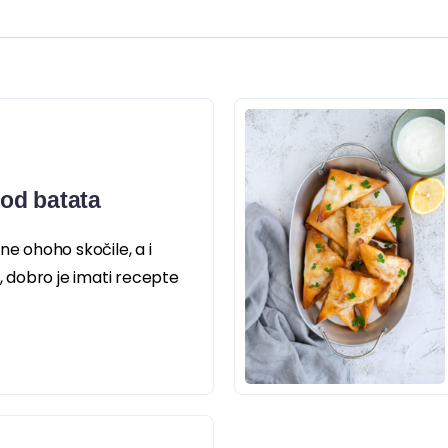
od batata
ne ohoho skočile, a i
u, dobro je imati recepte