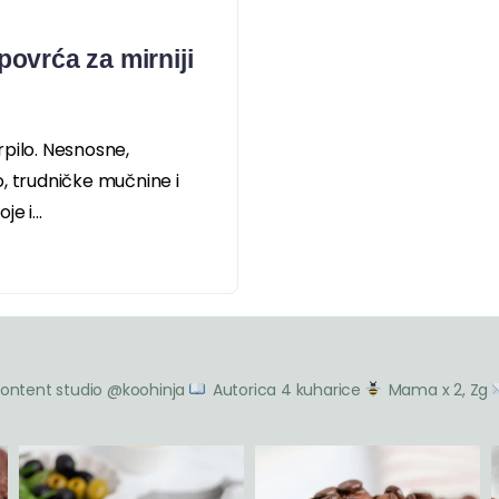
ovrća za mirniji
pilo. Nesnosne,
, trudničke mučnine i
e i...
ontent studio @koohinja
Autorica 4 kuharice
Mama x 2, Zg