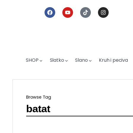
SHOP
Slatko
Slano
Kruh i peciva
Browse Tag
batat