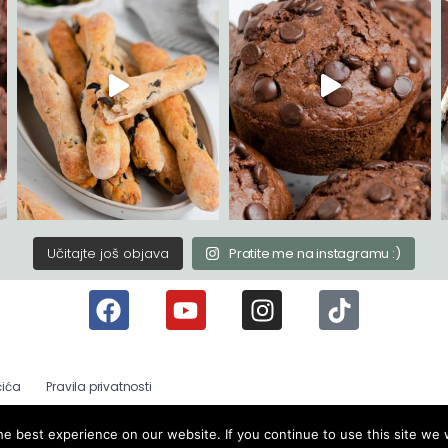
Učitajte još objava
Pratite me na instagramu :)
čića
Pravila privatnosti
e best experience on our website. If you continue to use this site we w