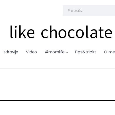
like chocolate
zdravije
Video
#momlife
Tips&tricks
O me