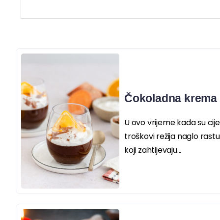
Čokoladna krema 
U ovo vrijeme kada su cije
troškovi režija naglo rast
koji zahtijevaju...