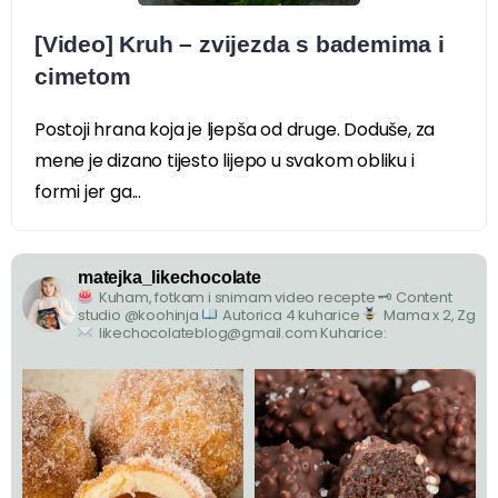
[Video] Kruh – zvijezda s bademima i
cimetom
Postoji hrana koja je ljepša od druge. Doduše, za
mene je dizano tijesto lijepo u svakom obliku i
formi jer ga...
matejka_likechocolate
Kuham, fotkam i snimam video recepte
🗝 Content
studio @koohinja
Autorica 4 kuharice
Mama x 2, Zg
likechocolateblog@gmail.com
Kuharice: