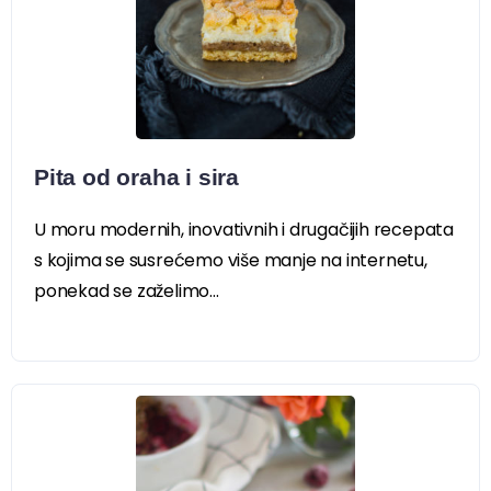
Pita od oraha i sira
U moru modernih, inovativnih i drugačijih recepata
s kojima se susrećemo više manje na internetu,
ponekad se zaželimo...