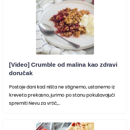
[Video] Crumble od malina kao zdravi
doručak
Postoje dani kad ništa ne stignemo, ustanemo iz
kreveta prekasno, jurimo po stanu pokušavajući
spremiti Nevu za vrtić,...