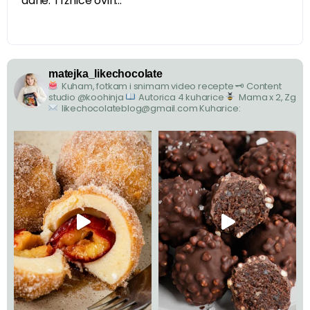
dane. Tržnice ovih...
matejka_likechocolate
Kuham, fotkam i snimam video recepte
🗝 Content
studio @koohinja
Autorica 4 kuharice
Mama x 2, Zg
likechocolateblog@gmail.com
Kuharice: