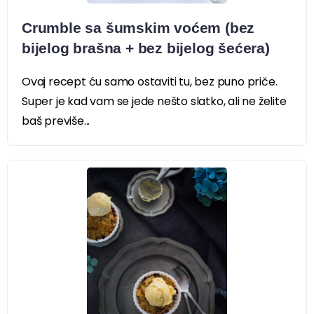
Crumble sa šumskim voćem (bez
bijelog brašna + bez bijelog šećera)
Ovaj recept ću samo ostaviti tu, bez puno priče.
Super je kad vam se jede nešto slatko, ali ne želite
baš previše...