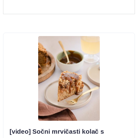
[video] Sočni mrvičasti kolač s