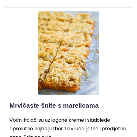
Mrvičaste šnite s marelicama
Voćni kolači su uz lagane kreme i sladolede
apsolutno najbolji izbor za vruće ljetne i predljetne