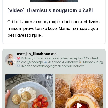
[Video] Tiramisu s nougatom u čaši
Od kad znam za sebe, moji su dani ispunjeni divnim
mirisom prave turske kave. Mama ne može živjeti
bez kave i za nju je...
matejka_likechocolate
Kuham, fotkam i snimam video recepte
🗝 Content
studio @koohinja
Autorica 4 kuharice
Mama x 2, Zg
likechocolateblog@gmail.com
Kuharice: