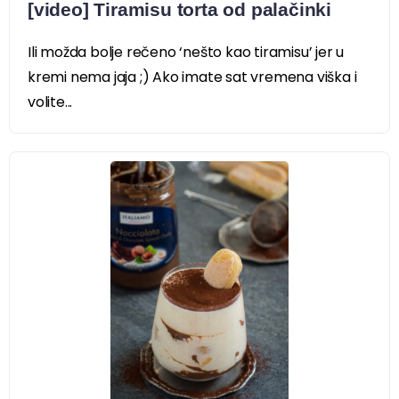
[video] Tiramisu torta od palačinki
Ili možda bolje rečeno ‘nešto kao tiramisu’ jer u
kremi nema jaja ;) Ako imate sat vremena viška i
volite...