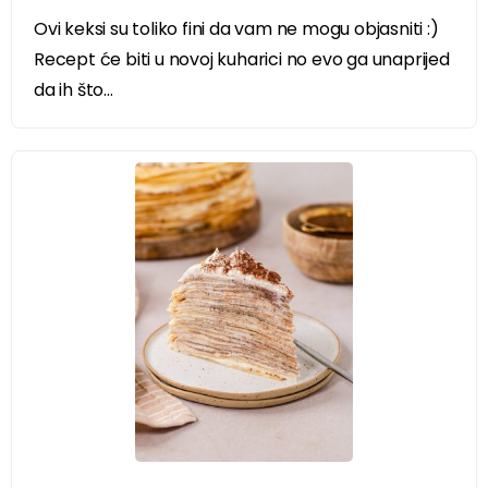
Ovi keksi su toliko fini da vam ne mogu objasniti :)
Recept će biti u novoj kuharici no evo ga unaprijed
da ih što...