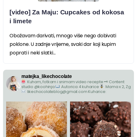
[video] Za Maju: Cupcakes od kokosa
i limete
Obožavam darivati, mnogo više nego dobivati
poklone. U zadnje vrijeme, svaki dar koji kupim
poprati i neki slatki...
matejka_likechocolate
Kuham, fotkam i snimam video recepte
🗝 Content
studio @koohinja
Autorica 4 kuharice
Mama x 2, Zg
likechocolateblog@gmail.com
Kuharice: