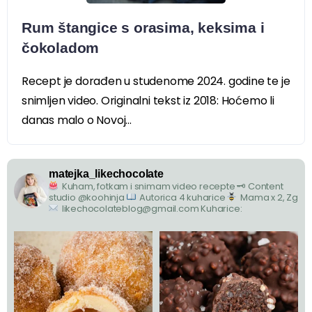
Rum štangice s orasima, keksima i
čokoladom
Recept je dorađen u studenome 2024. godine te je
snimljen video. Originalni tekst iz 2018: Hoćemo li
danas malo o Novoj...
matejka_likechocolate
Kuham, fotkam i snimam video recepte
🗝 Content
studio @koohinja
Autorica 4 kuharice
Mama x 2, Zg
likechocolateblog@gmail.com
Kuharice: