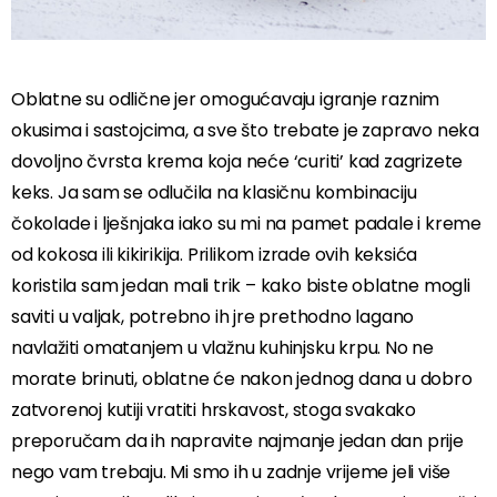
Oblatne su odlične jer omogućavaju igranje raznim
okusima i sastojcima, a sve što trebate je zapravo neka
dovoljno čvrsta krema koja neće ‘curiti’ kad zagrizete
keks. Ja sam se odlučila na klasičnu kombinaciju
čokolade i lješnjaka iako su mi na pamet padale i kreme
od kokosa ili kikirikija. Prilikom izrade ovih keksića
koristila sam jedan mali trik – kako biste oblatne mogli
saviti u valjak, potrebno ih jre prethodno lagano
navlažiti omatanjem u vlažnu kuhinjsku krpu. No ne
morate brinuti, oblatne će nakon jednog dana u dobro
zatvorenoj kutiji vratiti hrskavost, stoga svakako
preporučam da ih napravite najmanje jedan dan prije
nego vam trebaju. Mi smo ih u zadnje vrijeme jeli više