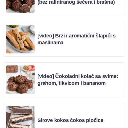
(bez rafiniranog šećera i brašna)
[video] Brzi i aromatični štapići s
maslinama
[video] Čokoladni kolač sa svime:
grahom, tikvicom i bananom
Sirove kokos čokos pločice