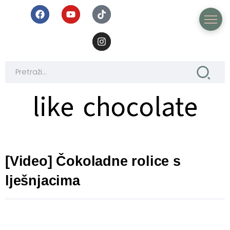
like chocolate
like chocolate
[Video] Čokoladne rolice s
lješnjacima