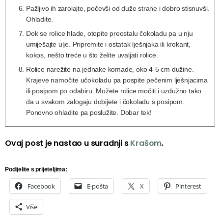
Pažljivo ih zarolajte, počevši od duže strane i dobro stisnuvši.
Ohladite.
Dok se rolice hlade, otopite preostalu čokoladu pa u nju
umiješajte ulje. Pripremite i ostatak lješnjaka ili krokant,
kokos, nešto treće u što želite uvaljati rolice.
Rolice narežite na jednake komade, oko 4-5 cm dužine.
Krajeve namočite učokoladu pa pospite pečenim lješnjacima
ili posipom po odabiru. Možete rolice močiti i uzdužno tako
da u svakom zalogaju dobijete i čokoladu s posipom.
Ponovno ohladite pa poslužite. Dobar tek!
Ovaj post je nastao u suradnji s
Krašom
.
Podijelite s prijeteljima:
Facebook
E-pošta
X
Pinterest
Više