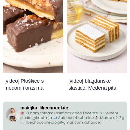
[video] Ploškice s
[video] blagdanske
medom i orasima
slastice: Medena pita
matejka_likechocolate
Kuham, fotkam i snimam video recepte
🗝 Content
studio @koohinja
Autorica 4 kuharice
Mama x 2, Zg
likechocolateblog@gmail.com
Kuharice: