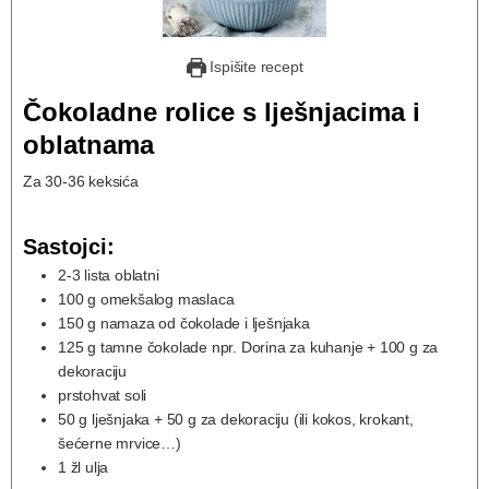
Ispišite recept
Čokoladne rolice s lješnjacima i
oblatnama
Za 30-36 keksića
Sastojci:
2-3
lista
oblatni
100
g
omekšalog maslaca
150
g
namaza od čokolade i lješnjaka
125
g
tamne čokolade npr. Dorina za kuhanje + 100 g za
dekoraciju
prstohvat soli
50 g lješnjaka + 50 g za dekoraciju (ili kokos, krokant,
šećerne mrvice…)
1
žl
ulja