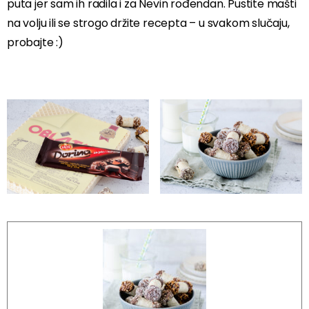
puta jer sam ih radila i za Nevin rođendan. Pustite mašti
na volju ili se strogo držite recepta – u svakom slučaju,
probajte :)