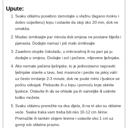
Upute:
Svaku oblatnu posebno zamotajte u vlažnu (lagano mokru i
dobro ocijeđenu) krpu i ostavite da stoji oko 20 min, dok ne
omekša.
Maslac izmiksajte par minuta dok smjesa ne postane bljeđa i
pjenasta. Dodajte namaz i još malo izmiksajte.
Zasebno otopite čokoladu, u mikrovalnoj ili na pari pa ju
dodajte u smjesu. Dodajte i sol i pečene, mljevene lješnjake.
Ako nemate pečene lješnjake, to je jednostavno napraviti:
lješnjake stavite u tavu, bez masnoće i pecite na jakoj vatri
uz često mrdanje 2-3 mnute, dok ne puste miris i ljuskice se
počnu odvajati. Prebacite ih u krpu i pomoću krpe skinite
ljuskice. Ostavite ih da se ohlade pa ih sameljite ili usitnite
koliko možete.
Svaku oblatnu prerežite na dva dijela, ili na tri ako su oblatne
veće. Svaka traka vam treba biti oko 10-12 cm širine.
Premažite ih tankim slojem kreme i ostavite oko 1 cm uz
gornji rub oblatne prazno.