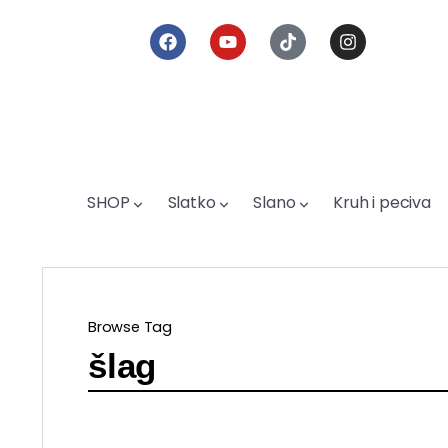
SHOP
Slatko
Slano
Kruh i peciva
Browse Tag
šlag