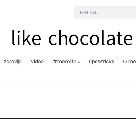
like chocolate
zdravije
Video
#momlife
Tips&tricks
O me