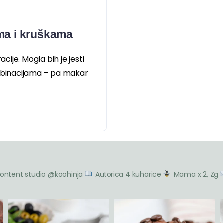
ma i kruškama
acije. Mogla bih je jesti
ombinacijama – pa makar
ontent studio @koohinja
Autorica 4 kuharice
Mama x 2, Zg