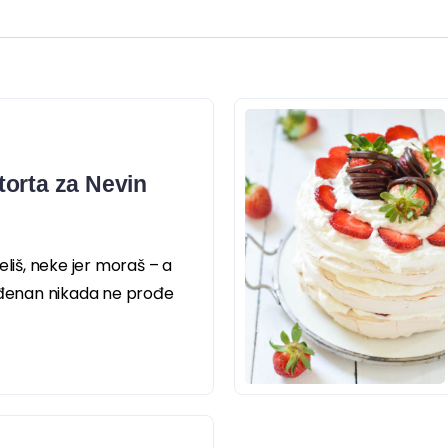
orta za Nevin
eliš, neke jer moraš – a
rođenan nikada ne prođe