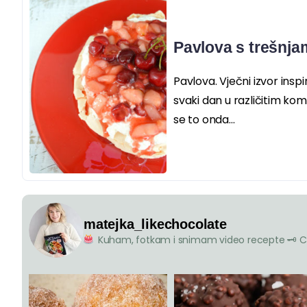
Pavlova s trešnja
Pavlova. Vječni izvor inspir
svaki dan u različitim k
se to onda...
matejka_likechocolate
Kuham, fotkam i snimam video recepte
🗝 C