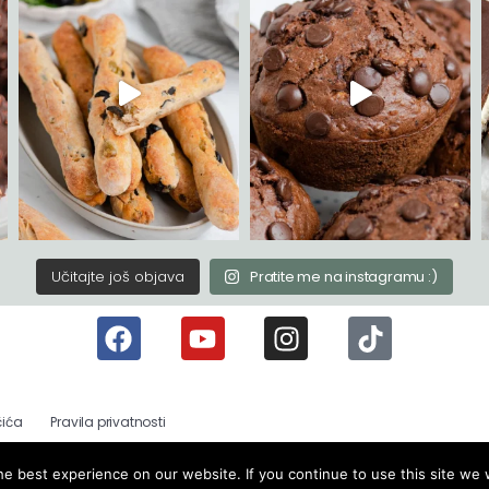
Učitajte još objava
Pratite me na instagramu :)
čića
Pravila privatnosti
e best experience on our website. If you continue to use this site we w