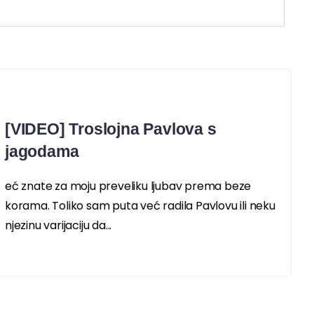
[VIDEO] Troslojna Pavlova s
jagodama
eć znate za moju preveliku ljubav prema beze
korama. Toliko sam puta već radila Pavlovu ili neku
njezinu varijaciju da...