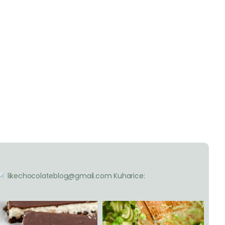
likechocolateblog@gmail.com
Kuharice: